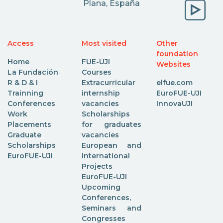
Plana, España
Access
Most visited
Other
foundation
Home
FUE-UJI
Websites
La Fundación
Courses
R & D & I
Extracurricular
elfue.com
Trainning
internship
EuroFUE-UJI
Conferences
vacancies
InnovaUJI
Work
Scholarships
Placements
for graduates
Graduate
vacancies
Scholarships
European and
EuroFUE-UJI
International
Projects
EuroFUE-UJI
Upcoming
Conferences,
Seminars and
Congresses