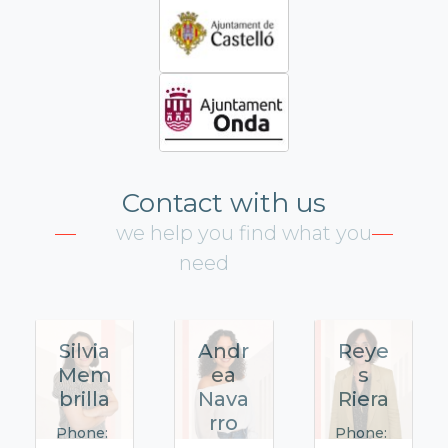
Contact with us
we help you find what you
need
Silvia
Andr
Reye
Mem
ea
s
brilla
Nava
Riera
rro
Phone:
Phone: