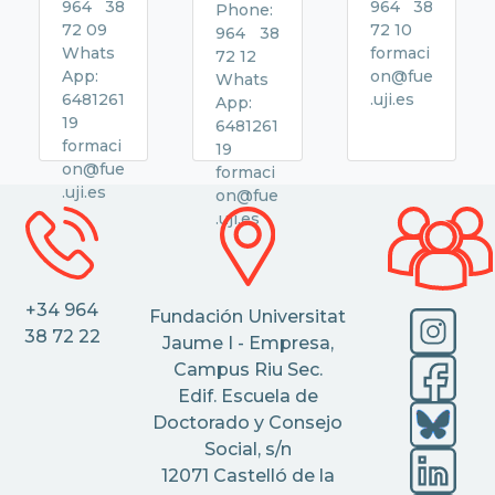
964 38
964 38
Phone:
72 09
72 10
964 38
Whats
formaci
72 12
App:
on@fue
Whats
6481261
.uji.es
App:
19
6481261
formaci
19
on@fue
formaci
.uji.es
on@fue
.uji.es
+34 964
Fundación Universitat
38 72 22
Jaume I - Empresa,
Campus Riu Sec.
Edif. Escuela de
Doctorado y Consejo
Social, s/n
12071 Castelló de la