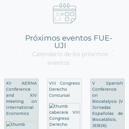
Próximos eventos FUE-
UJI
Calendario de los próximos
eventos
XII AERNA
VIII Congreso
V Spanish
Conference
Derecho
Conference
and XIV
Concursal
on
Meeting on
Biocatalysis (V
International
Jornadas
Economics
Españolas de
Biocatálisis,
JEB26)