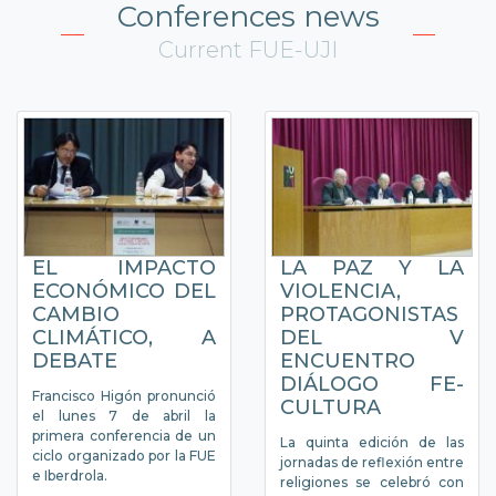
Conferences news
Current FUE-UJI
EL IMPACTO
LA PAZ Y LA
ECONÓMICO DEL
VIOLENCIA,
CAMBIO
PROTAGONISTAS
CLIMÁTICO, A
DEL V
DEBATE
ENCUENTRO
DIÁLOGO FE-
Francisco Higón pronunció
CULTURA
el lunes 7 de abril la
primera conferencia de un
La quinta edición de las
ciclo organizado por la FUE
jornadas de reflexión entre
e Iberdrola.
religiones se celebró con