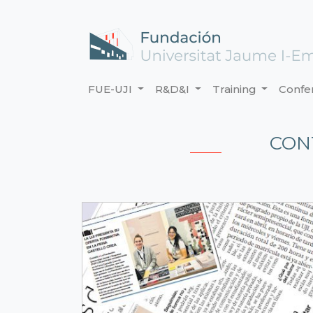
FUE-UJI
R&D&I
Training
Confe
CON