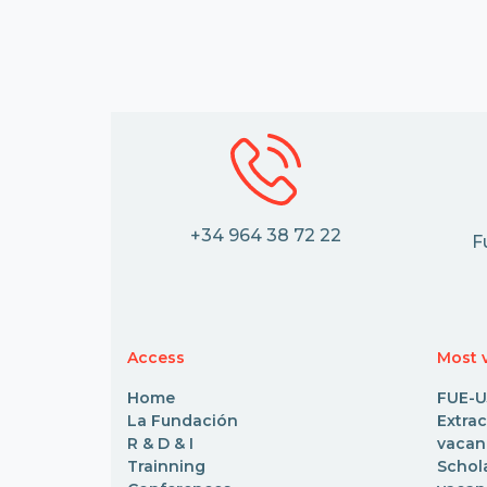
+34 964 38 72 22
F
Access
Most v
Home
FUE-U
La Fundación
Extr
R & D & I
vacan
Trainning
Scho