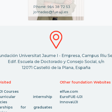
Phone: 964 38 72 53
jornadas@fue.uji.es
undación Universitat Jaume I - Empresa, Campus Riu Se
Edif. Escuela de Doctorado y Consejo Social, s/n
12071 Castelló de la Plana, España
isited
Other foundation Websites
JI Courses
elfue.com
acurricular internship
EuroFUE-UJI
cies
InnovaUJI
larships for graduates