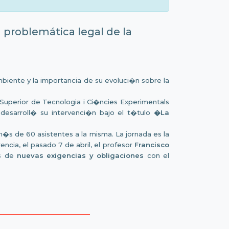
a problemática legal de la
mbiente y la importancia de su evoluci�n sobre la
 Superior de Tecnologia i Ci�ncies Experimentals
 desarroll� su intervenci�n bajo el t�tulo
�La
m�s de 60 asistentes a la misma. La jornada es la
cia, el pasado 7 de abril, el profesor
Francisco
�s de
nuevas exigencias y obligaciones
con el