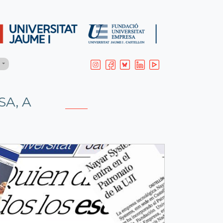
H
A, A