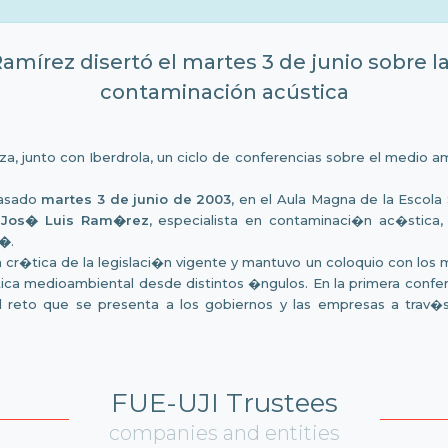
amírez disertó el martes 3 de junio sobre l
contaminación acústica
, junto con Iberdrola, un ciclo de conferencias sobre el medio a
pasado
martes 3 de junio de 2003
, en el Aula Magna de la Escola
Jos� Luis Ram�rez
, especialista en contaminaci�n ac�stica,
o�
.
a cr�tica de la legislaci�n vigente y mantuvo un coloquio con los 
a medioambiental desde distintos �ngulos. En la primera conferen
� el reto que se presenta a los gobiernos y las empresas a trav
FUE-UJI Trustees
companies and entities