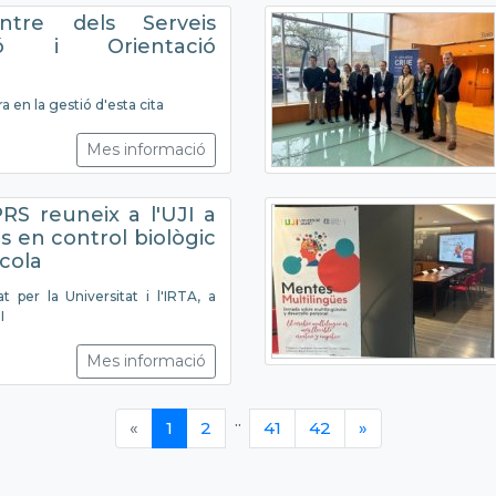
ntre dels Serveis
ció i Orientació
a en la gestió d'esta cita
Mes informació
S reuneix a l'UJI a
s en control biològic
ícola
 per la Universitat i l'IRTA, a
I
Mes informació
..
«
1
2
41
42
»