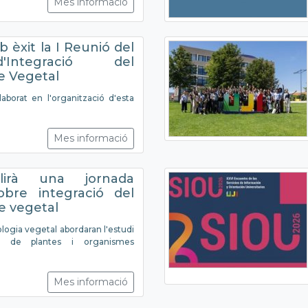
Mes informació
b èxit la I Reunió del
Integració del
e Vegetal
laborat en l'organització d'esta
Mes informació
llirà una jornada
sobre integració del
e vegetal
ologia vegetal abordaran l'estudi
e de plantes i organismes
Mes informació