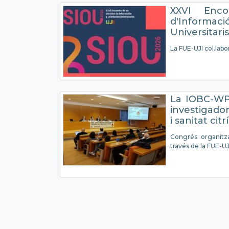
XXVI Enco
d'Informa
Universitaris
La FUE-UJI col.labor
La IOBC-WPR
investigador
i sanitat citr
Congrés organitzat
través de la FUE-UJ