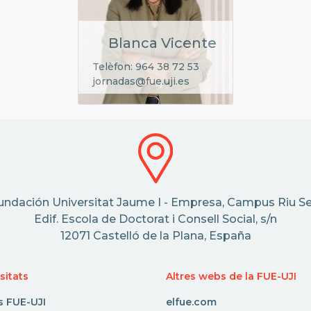
Blanca Vicente
Telèfon: 964 38 72 53
jornadas@fue.uji.es
undación Universitat Jaume I - Empresa, Campus Riu Se
Edif. Escola de Doctorat i Consell Social, s/n
12071 Castelló de la Plana, España
sitats
Altres webs de la FUE-UJI
s FUE-UJI
elfue.com