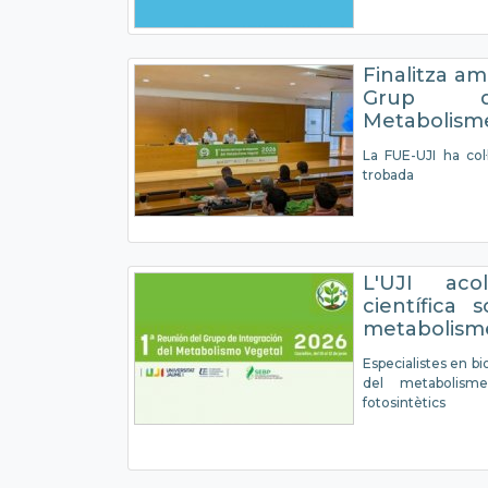
Finalitza am
Grup d'
Metabolism
La FUE-UJI ha col·
trobada
L'UJI aco
científica 
metabolism
Especialistes en bi
del metabolism
fotosintètics