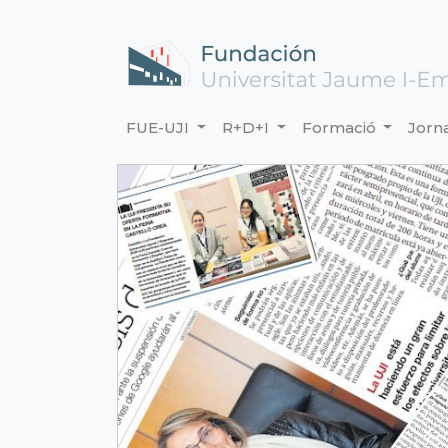
FUE-UJI
R+D+I
Formació
Jorn