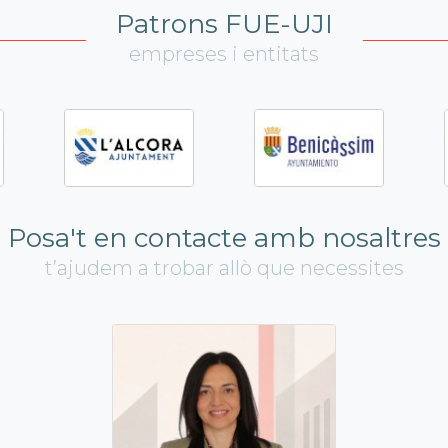
Patrons FUE-UJI
empreses i entitats
Posa't en contacte amb nosaltres
t’ajudem a trobar allò que necessites