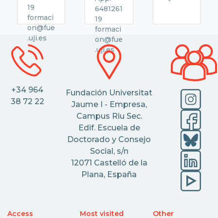
19
6481261
formaci
19
on@fue
formaci
.uji.es
on@fue
.uji.es
+34 964
Fundación Universitat
38 72 22
Jaume I - Empresa,
Campus Riu Sec.
Edif. Escuela de
Doctorado y Consejo
Social, s/n
12071 Castelló de la
Plana, España
Access
Most visited
Other