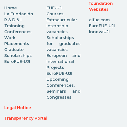
foundation
Home
FUE-UJI
Websites
La Fundación
Courses
R & D & I
Extracurricular
elfue.com
Trainning
internship
EuroFUE-UJI
Conferences
vacancies
InnovaUJI
Work
Scholarships
Placements
for graduates
Graduate
vacancies
Scholarships
European and
EuroFUE-UJI
International
Projects
EuroFUE-UJI
Upcoming
Conferences,
Seminars and
Congresses
Legal Notice
Transparency Portal