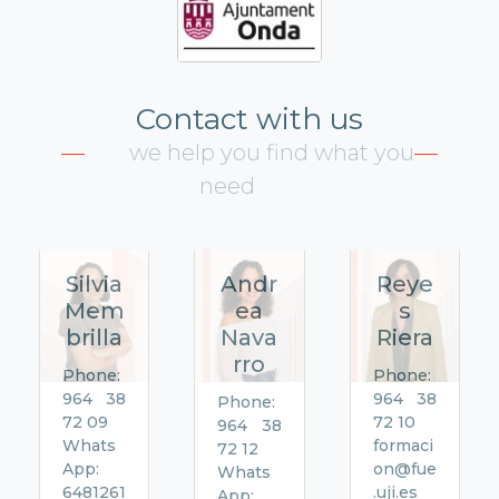
Contact with us
we help you find what you
need
Silvia
Andr
Reye
Mem
ea
s
brilla
Nava
Riera
rro
Phone:
Phone:
964 38
964 38
Phone:
72 09
72 10
964 38
Whats
formaci
72 12
App:
on@fue
Whats
6481261
.uji.es
App: