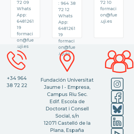
72 09
72 10
: 964 38
Whats
formaci
72 12
App:
on@fue
Whats
6481261
.uji.es
App:
19
6481261
formaci
19
on@fue
formaci
.uji.es
on@fue
.uji.es
+34 964
Fundación Universitat
38 72 22
Jaume I - Empresa,
Campus Riu Sec.
Edif. Escola de
Doctorat i Consell
Social, s/n
12071 Castelló de la
Plana, España