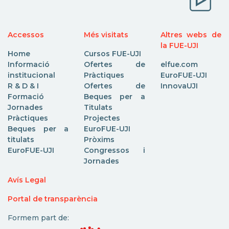
Accessos
Més visitats
Altres webs de
la FUE-UJI
Home
Cursos FUE-UJI
Informació
Ofertes de
elfue.com
institucional
Pràctiques
EuroFUE-UJI
R & D & I
Ofertes de
InnovaUJI
Formació
Beques per a
Jornades
Titulats
Pràctiques
Projectes
Beques per a
EuroFUE-UJI
titulats
Pròxims
EuroFUE-UJI
Congressos i
Jornades
Avís Legal
Portal de transparència
Formem part de: