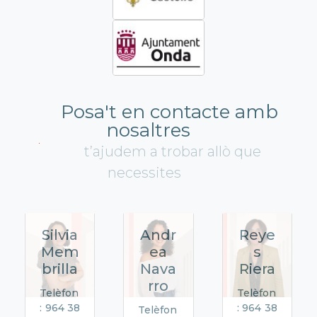
Posa't en contacte amb
nosaltres
t’ajudem a trobar allò que
necessites
Silvia
Andr
Reye
Mem
ea
s
brilla
Nava
Riera
rro
Telèfon
Telèfon
: 964 38
: 964 38
Telèfon