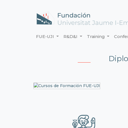
FUE-UJI
R&D&I
Training
Confe
Dipl