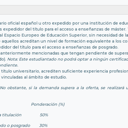
ario oficial español u otro expedido por una institución de e
ís expedidor del título para el acceso a enseñanzas de máster
l Espacio Europeo de Educación Superior, sin necesidad de la
quellos acreditan un nivel de formación equivalente a los cor
didor del título para el acceso a enseñanzas de posgrado.
ado anteriormente mencionadas que tengan pendiente de super
do).
Nota: Este estudiantado no podrá optar a ningún certificado
ondiente.
 título universitario, acrediten suficiente experiencia profesi
vinculadas al ámbito de estudio.
o obstante, si la demanda supera a la oferta, se realizará u
onderación (%)
 la titulación 50%
rado o posgrado 30%