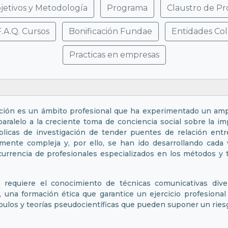
jetivos y Metodología
Programa
Claustro de Pr
F.A.Q. Cursos
Bonificación Fundae
Entidades Co
Practicas en empresas
ación es un ámbito profesional que ha experimentado un ampl
aralelo a la creciente toma de conciencia social sobre la imp
blicas de investigación de tender puentes de relación entre
lmente compleja y, por ello, se han ido desarrollando cada
currencia de profesionales especializados en los métodos y 
co requiere el conocimiento de técnicas comunicativas div
én, una formación ética que garantice un ejercicio profesio
ulos y teorías pseudocientíficas que pueden suponer un riesgo