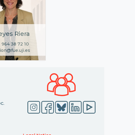
eyes Riera
 964 38 72 10
ion@fue.uji.es
c.