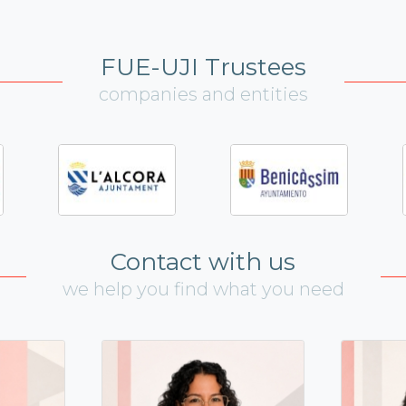
FUE-UJI Trustees
companies and entities
Contact with us
we help you find what you need