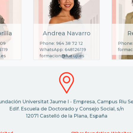
rilla
Andrea Navarro
R
 09
Phone: 964 38 72 12
Phone:
6119
WhatsApp: 648126119
formac
.es
formacion@fue.uji.es
undación Universitat Jaume I - Empresa, Campus Riu Se
Edif. Escuela de Doctorado y Consejo Social, s/n
12071 Castelló de la Plana, España