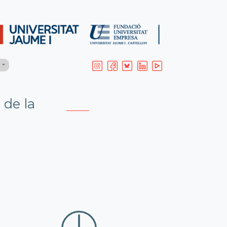
H
de la