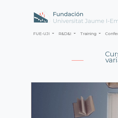
FUE-UJI
R&D&I
Training
Confe
Cur
var