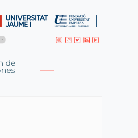
H
n de
ones