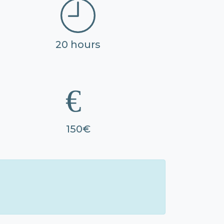
20 hours
150€