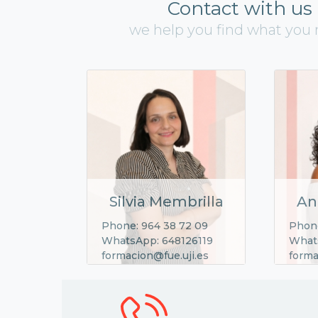
Contact with us
we help you find what you
Silvia Membrilla
An
Phone: 964 38 72 09
Phone
WhatsApp: 648126119
What
formacion@fue.uji.es
forma