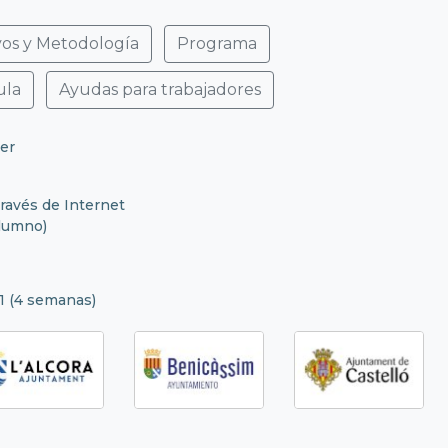
vos y Metodología
Programa
ula
Ayudas para trabajadores
uer
través de Internet
alumno)
11 (4 semanas)