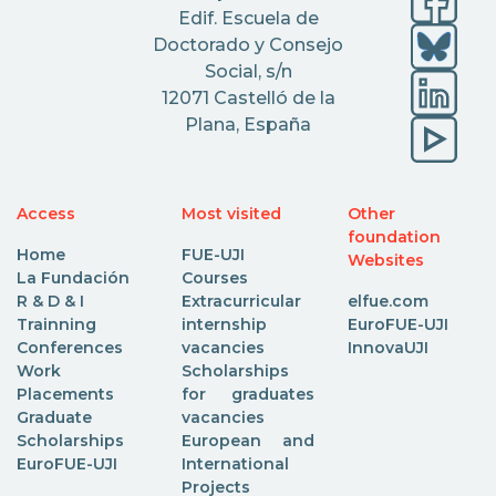
Edif. Escuela de
Doctorado y Consejo
Social, s/n
12071 Castelló de la
Plana, España
Access
Most visited
Other
foundation
Home
FUE-UJI
Websites
La Fundación
Courses
R & D & I
Extracurricular
elfue.com
Trainning
internship
EuroFUE-UJI
Conferences
vacancies
InnovaUJI
Work
Scholarships
Placements
for graduates
Graduate
vacancies
Scholarships
European and
EuroFUE-UJI
International
Projects