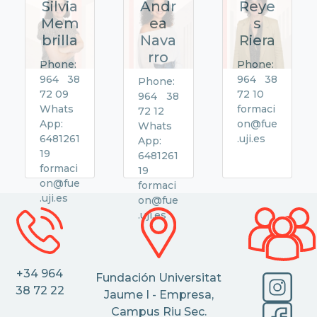
Silvia
Andr
Reye
Mem
ea
s
brilla
Nava
Riera
rro
Phone:
Phone:
964 38
964 38
Phone:
72 09
72 10
964 38
Whats
formaci
72 12
App:
on@fue
Whats
6481261
.uji.es
App:
19
6481261
formaci
19
on@fue
formaci
.uji.es
on@fue
.uji.es
+34 964
Fundación Universitat
38 72 22
Jaume I - Empresa,
Campus Riu Sec.