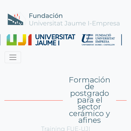
Formación
de
postgrado
para el
sector
cerámico y
afines
Training FUE-UJI