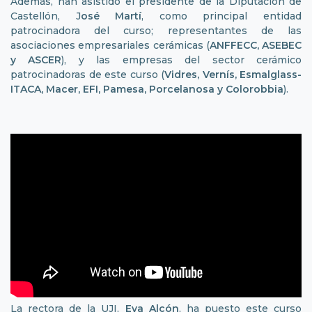
Además, han asistido el presidente de la Diputación de
Castellón, J
osé Martí
, como principal entidad
patrocinadora del curso; representantes de las
asociaciones empresariales cerámicas (
ANFFECC, ASEBEC
y ASCER
), y las empresas del sector cerámico
patrocinadoras de este curso (
Vidres, Vernís, Esmalglass-
ITACA, Macer, EFI, Pamesa, Porcelanosa y Colorobbia
).
La rectora de la UJI,
Eva Alcón
, ha puesto este curso