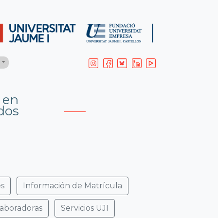
H
 en
dos
es
Información de Matrícula
laboradoras
Servicios UJI