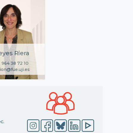
eyes Riera
 964 38 72 10
ion@fue.uji.es
c.