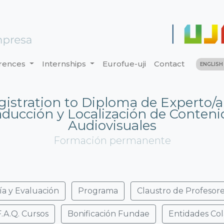
rences
Internships
Eurofue-uji
Contact
ENGLIS
gistration to Diploma de Experto/a
aducción y Localización de Conteni
Audiovisuales
Formación permanente
ía y Evaluación
Programa
Claustro de Profesor
F.A.Q. Cursos
Bonificación Fundae
Entidades Co