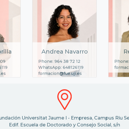
rilla
Andrea Navarro
R
 09
Phone: 964 38 72 12
Phone:
6119
WhatsApp: 648126119
formac
.es
formacion@fue.uji.es
undación Universitat Jaume I - Empresa, Campus Riu Se
Edif. Escuela de Doctorado y Consejo Social, s/n