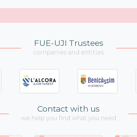
FUE-UJI Trustees
companies and entities
Contact with us
we help you find what you need