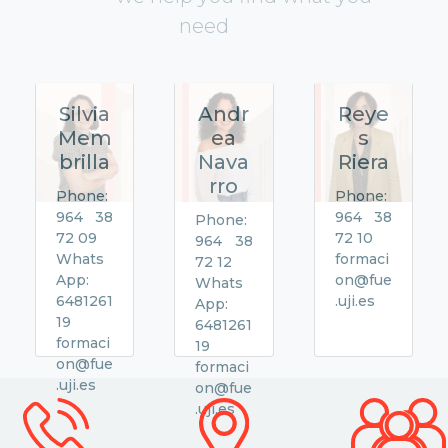
need
Silvia
Andr
Reye
Mem
ea
s
brilla
Nava
Riera
rro
Phone:
Phone:
964 38
964 38
Phone:
72 09
72 10
964 38
Whats
formaci
72 12
App:
on@fue
Whats
6481261
.uji.es
App:
19
6481261
formaci
19
on@fue
formaci
.uji.es
on@fue
.uji.es