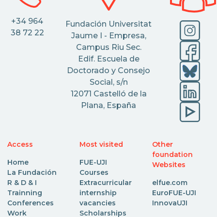
+34 964
Fundación Universitat
38 72 22
Jaume I - Empresa,
Campus Riu Sec.
Edif. Escuela de
Doctorado y Consejo
Social, s/n
12071 Castelló de la
Plana, España
Access
Most visited
Other
foundation
Home
FUE-UJI
Websites
La Fundación
Courses
R & D & I
Extracurricular
elfue.com
Trainning
internship
EuroFUE-UJI
Conferences
vacancies
InnovaUJI
Work
Scholarships