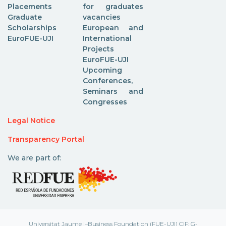
Placements
for graduates
Graduate
vacancies
Scholarships
European and
EuroFUE-UJI
International
Projects
EuroFUE-UJI
Upcoming
Conferences,
Seminars and
Congresses
Legal Notice
Transparency Portal
We are part of:
Universitat Jaume I–Business Foundation (FUE-UJI) CIF: G-