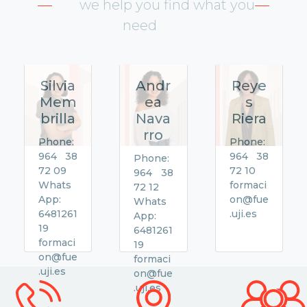
we help you find what you
need
Silvia
Andr
Reye
Mem
ea
s
brilla
Nava
Riera
rro
Phone:
Phone:
964 38
964 38
Phone:
72 09
72 10
964 38
Whats
formaci
72 12
App:
on@fue
Whats
6481261
.uji.es
App:
19
6481261
formaci
19
on@fue
formaci
.uji.es
on@fue
.uji.es