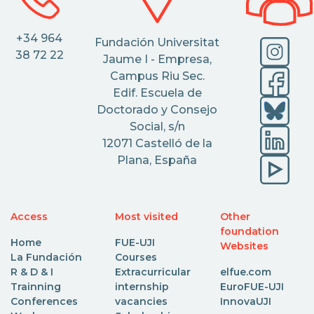
+34 964
Fundación Universitat
38 72 22
Jaume I - Empresa,
Campus Riu Sec.
Edif. Escuela de
Doctorado y Consejo
Social, s/n
12071 Castelló de la
Plana, España
Access
Most visited
Other
foundation
Home
FUE-UJI
Websites
La Fundación
Courses
R & D & I
Extracurricular
elfue.com
Trainning
internship
EuroFUE-UJI
Conferences
vacancies
InnovaUJI