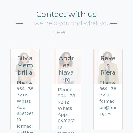
Contact with us
we help you find what you
need
Silvia
Andr
Reye
Mem
ea
s
brilla
Nava
Riera
rro
Phone:
Phone:
964 38
964 38
Phone:
72 09
72 10
964 38
Whats
formaci
72 12
App:
on@fue
Whats
6481261
.uji.es
App:
19
6481261
formaci
19
on@fue