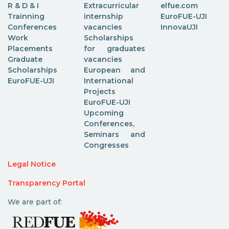
R & D & I
Extracurricular
elfue.com
Trainning
internship
EuroFUE-UJI
Conferences
vacancies
InnovaUJI
Work
Scholarships
Placements
for graduates
Graduate
vacancies
Scholarships
European and
EuroFUE-UJI
International
Projects
EuroFUE-UJI
Upcoming
Conferences,
Seminars and
Congresses
Legal Notice
Transparency Portal
We are part of: