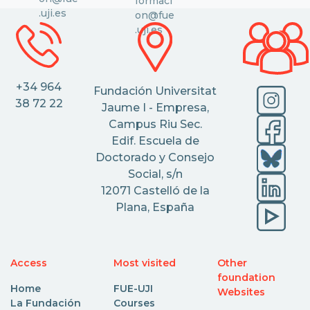
formaci
.uji.es
on@fue
.uji.es
+34 964
Fundación Universitat
38 72 22
Jaume I - Empresa,
Campus Riu Sec.
Edif. Escuela de
Doctorado y Consejo
Social, s/n
12071 Castelló de la
Plana, España
Access
Most visited
Other
foundation
Home
FUE-UJI
Websites
La Fundación
Courses