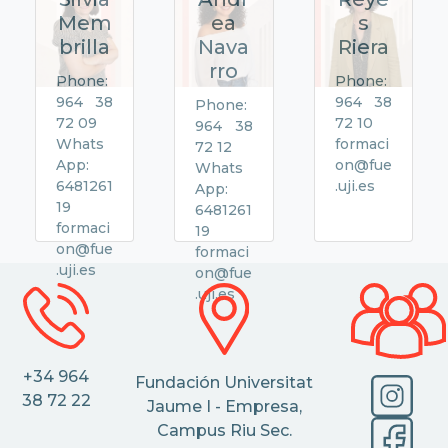
Mem
ea
s
brilla
Nava
Riera
rro
Phone:
Phone:
964 38
964 38
Phone:
72 09
72 10
964 38
Whats
formaci
72 12
App:
on@fue
Whats
6481261
.uji.es
App:
19
6481261
formaci
19
on@fue
formaci
.uji.es
on@fue
.uji.es
+34 964
Fundación Universitat
38 72 22
Jaume I - Empresa,
Campus Riu Sec.