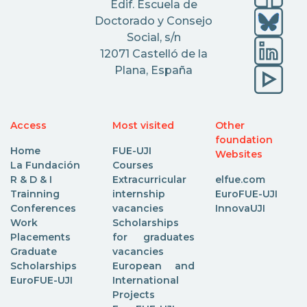
Edif. Escuela de
Doctorado y Consejo
Social, s/n
12071 Castelló de la
Plana, España
Access
Most visited
Other
foundation
Home
FUE-UJI
Websites
La Fundación
Courses
R & D & I
Extracurricular
elfue.com
Trainning
internship
EuroFUE-UJI
Conferences
vacancies
InnovaUJI
Work
Scholarships
Placements
for graduates
Graduate
vacancies
Scholarships
European and
EuroFUE-UJI
International
Projects