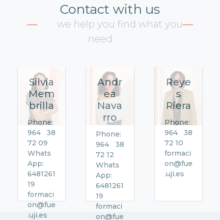
Contact with us
we help you find what you
need
Silvia
Andr
Reye
Mem
ea
s
brilla
Nava
Riera
rro
Phone:
Phone:
964 38
964 38
Phone:
72 09
72 10
964 38
Whats
formaci
72 12
App:
on@fue
Whats
6481261
.uji.es
App:
19
6481261
formaci
19
on@fue
formaci
.uji.es
on@fue