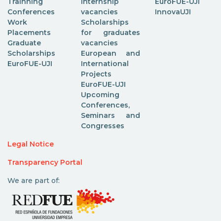
Trainning
internship
EuroFUE-UJI
Conferences
vacancies
InnovaUJI
Work
Scholarships
Placements
for graduates
Graduate
vacancies
Scholarships
European and
EuroFUE-UJI
International
Projects
EuroFUE-UJI
Upcoming
Conferences,
Seminars and
Congresses
Legal Notice
Transparency Portal
We are part of: