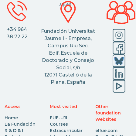
.uji.es
+34 964
Fundación Universitat
38 72 22
Jaume I - Empresa,
Campus Riu Sec.
Edif. Escuela de
Doctorado y Consejo
Social, s/n
12071 Castelló de la
Plana, España
Access
Most visited
Other
foundation
Home
FUE-UJI
Websites
La Fundación
Courses
R & D & I
Extracurricular
elfue.com