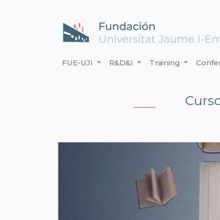
FUE-UJI
R&D&I
Training
Confe
Curso