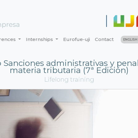
rences
Internships
Eurofue-uji
Contact
ENGLIS
 Sanciones administrativas y pena
materia tributaria (7ª Edición)
Lifelong training