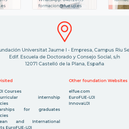
.es
formacion@fue.uji.es
undación Universitat Jaume I - Empresa, Campus Riu Se
Edif. Escuela de Doctorado y Consejo Social, s/n
12071 Castelló de la Plana, España
isited
Other foundation Websites
JI Courses
elfue.com
acurricular internship
EuroFUE-UJI
cies
InnovaUJI
larships for graduates
cies
pean and International
cts EuroFUE-UJI