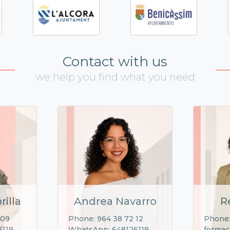
Contact with us
we help you find what you need
rilla
Andrea Navarro
R
 09
Phone: 964 38 72 12
Phone:
6119
WhatsApp: 648126119
formac