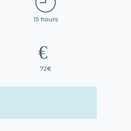
15 hours
72€