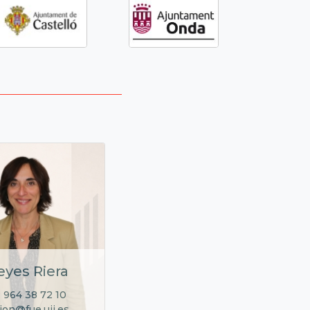
eyes Riera
 964 38 72 10
ion@fue.uji.es