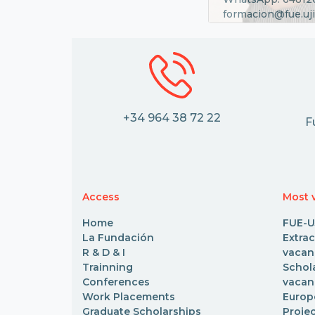
formacion@fue.uji
+34 964 38 72 22
F
Access
Most v
Home
FUE-U
La Fundación
Extr
R & D & I
vacan
Trainning
Scho
Conferences
vacan
Work Placements
Euro
Graduate Scholarships
Proje