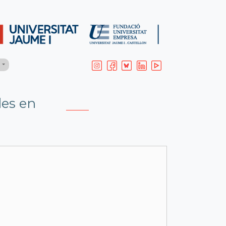
H
les en