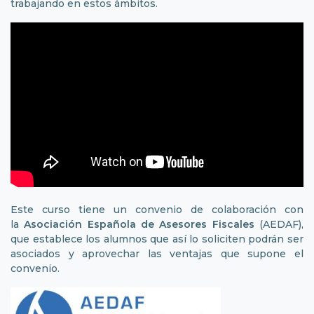
trabajando en estos ámbitos.
Este curso tiene un convenio de colaboración con
la
Asociación Española de Asesores Fiscales
(AEDAF),
que establece los alumnos que así lo soliciten podrán ser
asociados y aprovechar las ventajas que supone el
convenio.