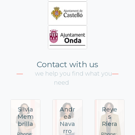
Contact with us
we help you find what you
need
Silvia
Andr
Reye
Mem
ea
s
brilla
Nava
Riera
rro
Phone:
Phone: