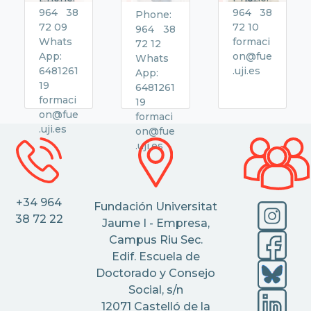
964 38
964 38
Phone:
72 09
72 10
964 38
Whats
formaci
72 12
App:
on@fue
Whats
6481261
.uji.es
App:
19
6481261
formaci
19
on@fue
formaci
.uji.es
on@fue
.uji.es
+34 964
Fundación Universitat
38 72 22
Jaume I - Empresa,
Campus Riu Sec.
Edif. Escuela de
Doctorado y Consejo
Social, s/n
12071 Castelló de la