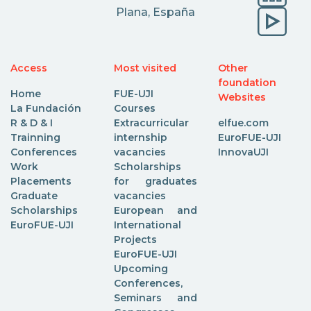
Plana, España
Access
Most visited
Other
foundation
Home
FUE-UJI
Websites
La Fundación
Courses
R & D & I
Extracurricular
elfue.com
Trainning
internship
EuroFUE-UJI
Conferences
vacancies
InnovaUJI
Work
Scholarships
Placements
for graduates
Graduate
vacancies
Scholarships
European and
EuroFUE-UJI
International
Projects
EuroFUE-UJI
Upcoming
Conferences,
Seminars and