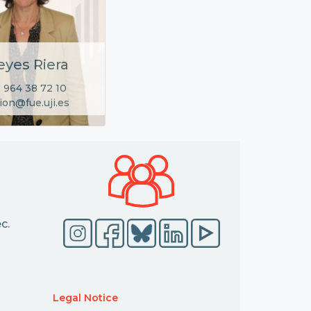
eyes Riera
 964 38 72 10
ion@fue.uji.es
c.
Legal Notice