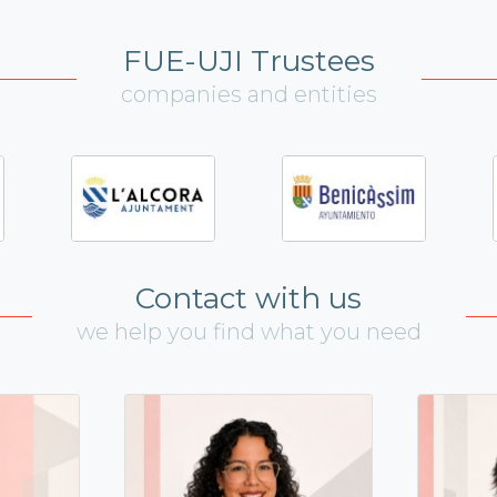
FUE-UJI Trustees
companies and entities
Contact with us
we help you find what you need