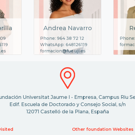
rilla
Andrea Navarro
R
 09
Phone: 964 38 72 12
Phone:
6119
WhatsApp: 648126119
formac
.es
formacion@fue.uji.es
undación Universitat Jaume I - Empresa, Campus Riu Se
Edif. Escuela de Doctorado y Consejo Social, s/n
12071 Castelló de la Plana, España
isited
Other foundation Websites