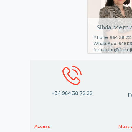
Silvia Memb
Phone: 964 38 72
WhatsApp: 64812
formacion@fue.uji
+34 964 38 72 22
F
Access
Most v