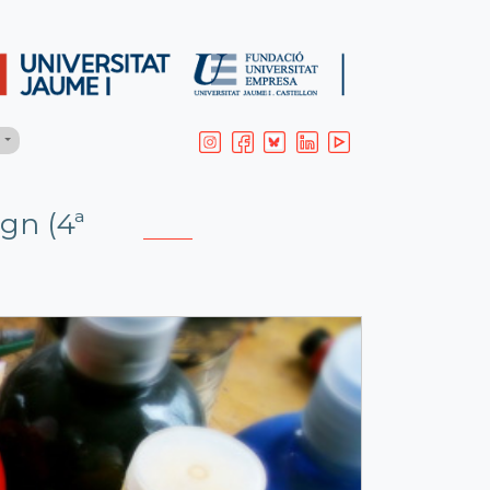
H
gn (4ª