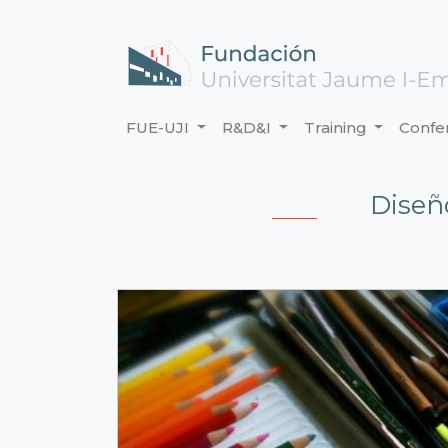
FUE-UJI
R&D&I
Training
Confe
Diseñ