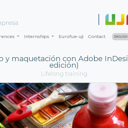
rences
Internships
Eurofue-uji
Contact
ENGLIS
o y maquetación con Adobe InDesi
edición)
Lifelong training