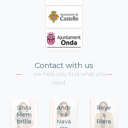
Contact with us
we help you find what you
need
Silvia
Andr
Reye
Mem
ea
s
brilla
Nava
Riera