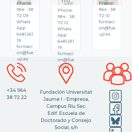
rro
Phone:
Phone:
964 38
964 38
Phone:
72 09
72 10
964 38
Whats
formaci
72 12
App:
on@fue
Whats
6481261
.uji.es
App:
19
6481261
formaci
19
on@fue
formaci
.uji.es
on@fue
.uji.es
+34 964
Fundación Universitat
38 72 22
Jaume I - Empresa,
Campus Riu Sec.
Edif. Escuela de
Doctorado y Consejo
Social, s/n