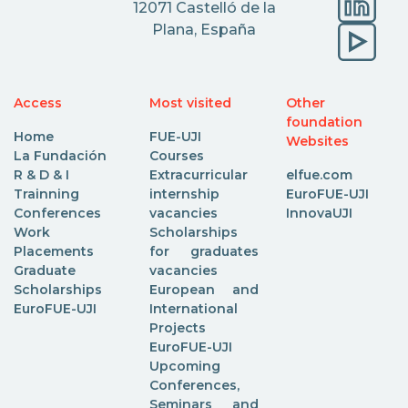
12071 Castelló de la
Plana, España
Access
Most visited
Other
foundation
Home
FUE-UJI
Websites
La Fundación
Courses
R & D & I
Extracurricular
elfue.com
Trainning
internship
EuroFUE-UJI
Conferences
vacancies
InnovaUJI
Work
Scholarships
Placements
for graduates
Graduate
vacancies
Scholarships
European and
EuroFUE-UJI
International
Projects
EuroFUE-UJI
Upcoming
Conferences,
Seminars and