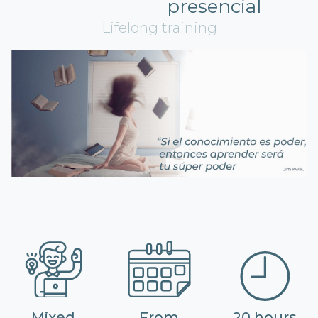
presencial
Lifelong training
Mixed
From
20 hours