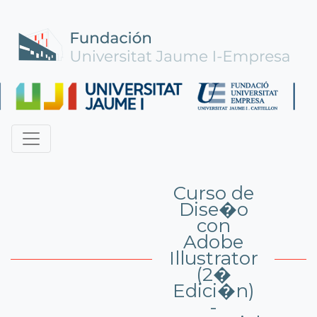
Curso de
Dise�o
con
Adobe
Illustrator
(2�
Edici�n)
-