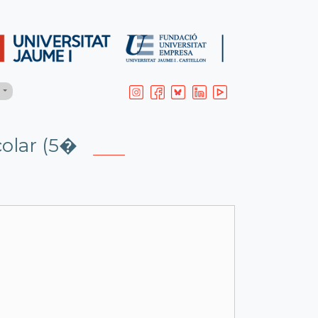
H
colar (5�