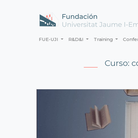
FUE-UJI
R&D&I
Training
Confe
Curso: c