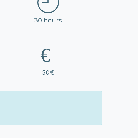
30 hours
50€