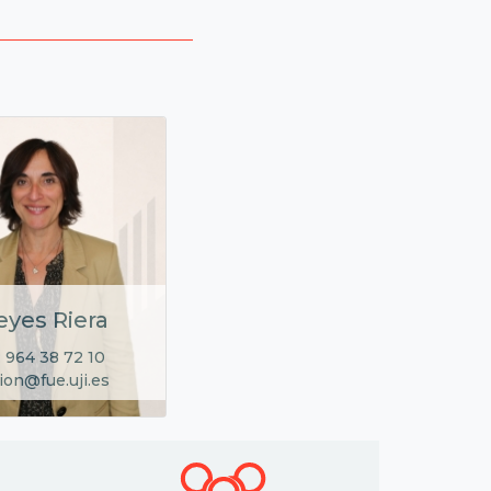
eyes Riera
 964 38 72 10
ion@fue.uji.es