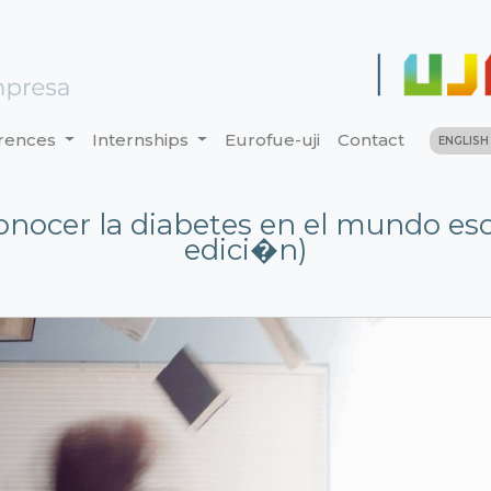
rences
Internships
Eurofue-uji
Contact
ENGLIS
onocer la diabetes en el mundo es
edici�n)