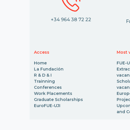
+34 964 38 72 22
F
Access
Most v
Home
FUE-U
La Fundación
Extr
R & D & I
vacan
Trainning
Scho
Conferences
vacan
Work Placements
Euro
Graduate Scholarships
Proje
EuroFUE-UJI
Upcom
and C