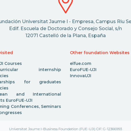
undación Universitat Jaume I - Empresa, Campus Riu Se
Edif. Escuela de Doctorado y Consejo Social, s/n
12071 Castelló de la Plana, España
isited
Other foundation Websites
JI Courses
elfue.com
acurricular internship
EuroFUE-UJI
cies
InnovaUJI
larships for graduates
cies
pean and International
cts EuroFUE-UJI
ing Conferences, Seminars
ongresses
Universitat Jaume I–Business Foundation (FUE-UJI) CIF: G-12366993