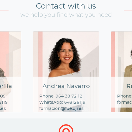
Contact with us
we help you find what you need
rilla
Andrea Navarro
R
 09
Phone: 964 38 72 12
Phone:
6119
WhatsApp: 648126119
formac
.es
formacion@fue.uji.es