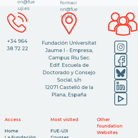
on@fue
formaci
.uji.es
on@fue
.uji.es
+34 964
Fundación Universitat
38 72 22
Jaume I - Empresa,
Campus Riu Sec.
Edif. Escuela de
Doctorado y Consejo
Social, s/n
12071 Castelló de la
Plana, España
Access
Most visited
Other
foundation
Home
FUE-UJI
Websites
La Fundación
Courses