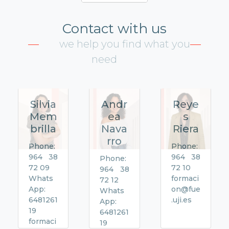
Contact with us
we help you find what you
need
Silvia
Andr
Reye
Mem
ea
s
brilla
Nava
Riera
rro
Phone:
Phone:
964 38
964 38
Phone:
72 09
72 10
964 38
Whats
formaci
72 12
App:
on@fue
Whats
6481261
.uji.es
App:
19
6481261
formaci
19