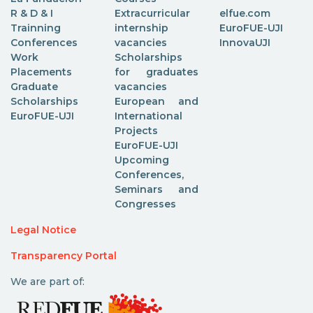
R & D & I
Extracurricular
elfue.com
Trainning
internship
EuroFUE-UJI
Conferences
vacancies
InnovaUJI
Work
Scholarships
Placements
for graduates
Graduate
vacancies
Scholarships
European and
EuroFUE-UJI
International
Projects
EuroFUE-UJI
Upcoming
Conferences,
Seminars and
Congresses
Legal Notice
Transparency Portal
We are part of: