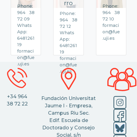
rro
Phone:
Phone:
964 38
964 38
Phone:
72 09
72 10
964 38
Whats
formaci
72 12
App:
on@fue
Whats
6481261
.uji.es
App:
19
6481261
formaci
19
on@fue
formaci
.uji.es
on@fue
.uji.es
+34 964
Fundación Universitat
38 72 22
Jaume I - Empresa,
Campus Riu Sec.
Edif. Escuela de
Doctorado y Consejo
Social, s/n