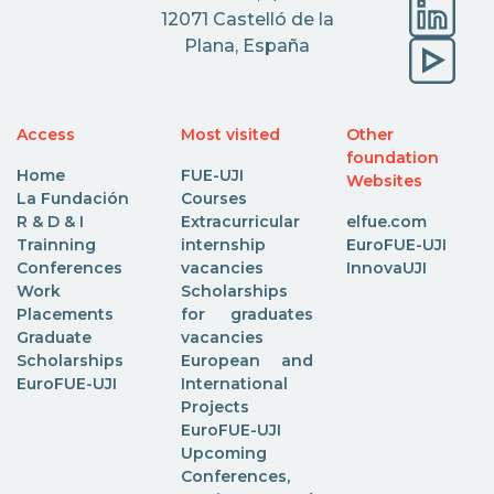
12071 Castelló de la
Plana, España
Access
Most visited
Other
foundation
Home
FUE-UJI
Websites
La Fundación
Courses
R & D & I
Extracurricular
elfue.com
Trainning
internship
EuroFUE-UJI
Conferences
vacancies
InnovaUJI
Work
Scholarships
Placements
for graduates
Graduate
vacancies
Scholarships
European and
EuroFUE-UJI
International
Projects
EuroFUE-UJI
Upcoming
Conferences,