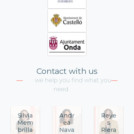
Contact with us
we help you find what you
need
Silvia
Andr
Reye
Mem
ea
s
brilla
Nava
Riera