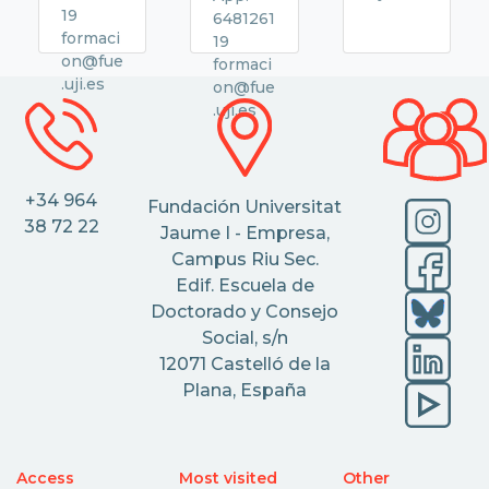
19
6481261
formaci
19
on@fue
formaci
.uji.es
on@fue
.uji.es
+34 964
Fundación Universitat
38 72 22
Jaume I - Empresa,
Campus Riu Sec.
Edif. Escuela de
Doctorado y Consejo
Social, s/n
12071 Castelló de la
Plana, España
Access
Most visited
Other