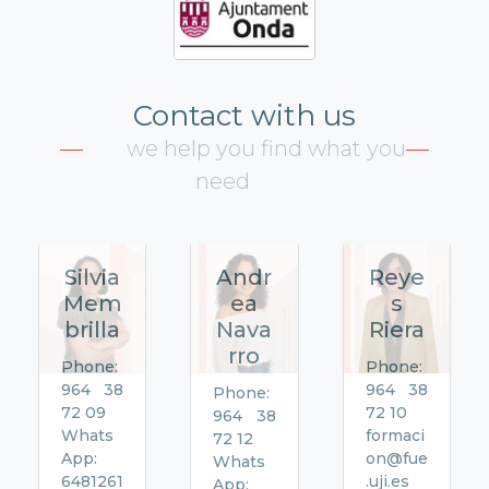
Contact with us
we help you find what you
need
Silvia
Andr
Reye
Mem
ea
s
brilla
Nava
Riera
rro
Phone:
Phone:
964 38
964 38
Phone:
72 09
72 10
964 38
Whats
formaci
72 12
App:
on@fue
Whats
6481261
.uji.es
App: