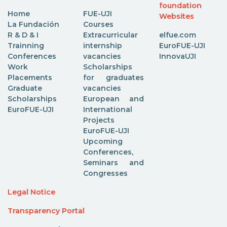
foundation
Home
FUE-UJI
Websites
La Fundación
Courses
R & D & I
Extracurricular
elfue.com
Trainning
internship
EuroFUE-UJI
Conferences
vacancies
InnovaUJI
Work
Scholarships
Placements
for graduates
Graduate
vacancies
Scholarships
European and
EuroFUE-UJI
International
Projects
EuroFUE-UJI
Upcoming
Conferences,
Seminars and
Congresses
Legal Notice
Transparency Portal