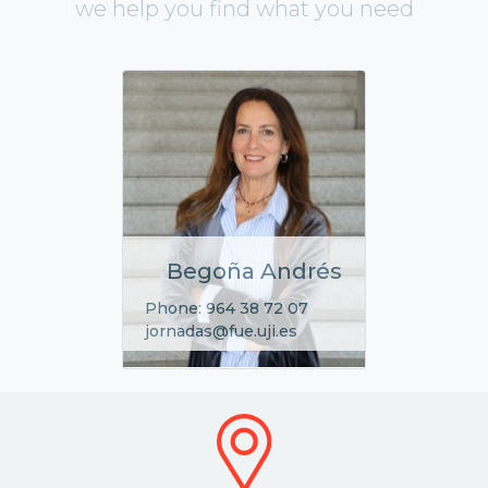
we help you find what you need
Begoña Andrés
Phone: 964 38 72 07
jornadas@fue.uji.es