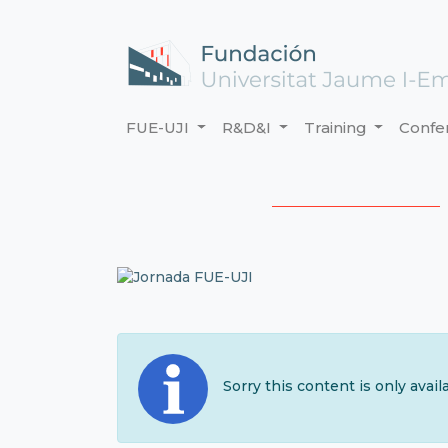
FUE-UJI
R&D&I
Training
Confe
Sorry this content is only avai