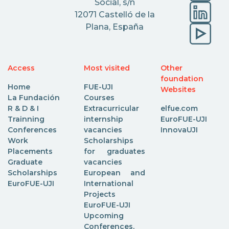
Social, s/n
12071 Castelló de la
Plana, España
Access
Most visited
Other
foundation
Home
FUE-UJI
Websites
La Fundación
Courses
R & D & I
Extracurricular
elfue.com
Trainning
internship
EuroFUE-UJI
Conferences
vacancies
InnovaUJI
Work
Scholarships
Placements
for graduates
Graduate
vacancies
Scholarships
European and
EuroFUE-UJI
International
Projects
EuroFUE-UJI
Upcoming
Conferences,