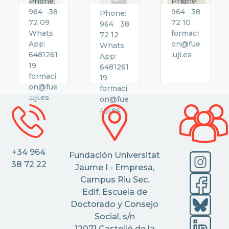
Phone:
Phone:
964 38
964 38
Phone:
72 09
72 10
964 38
Whats
formaci
72 12
App:
on@fue
Whats
6481261
.uji.es
App:
19
6481261
formaci
19
on@fue
formaci
.uji.es
on@fue
.uji.es
+34 964
Fundación Universitat
38 72 22
Jaume I - Empresa,
Campus Riu Sec.
Edif. Escuela de
Doctorado y Consejo
Social, s/n
12071 Castelló de la