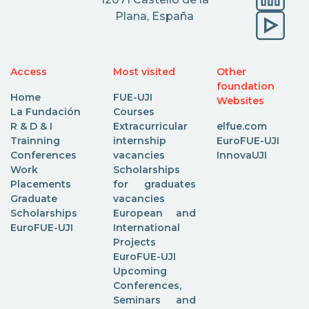
Plana, España
Access
Most visited
Other
foundation
Home
FUE-UJI
Websites
La Fundación
Courses
R & D & I
Extracurricular
elfue.com
Trainning
internship
EuroFUE-UJI
Conferences
vacancies
InnovaUJI
Work
Scholarships
Placements
for graduates
Graduate
vacancies
Scholarships
European and
EuroFUE-UJI
International
Projects
EuroFUE-UJI
Upcoming
Conferences,
Seminars and