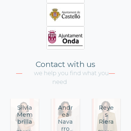
Contact with us
we help you find what you
need
Silvia
Andr
Reye
Mem
ea
s
brilla
Nava
Riera
rro