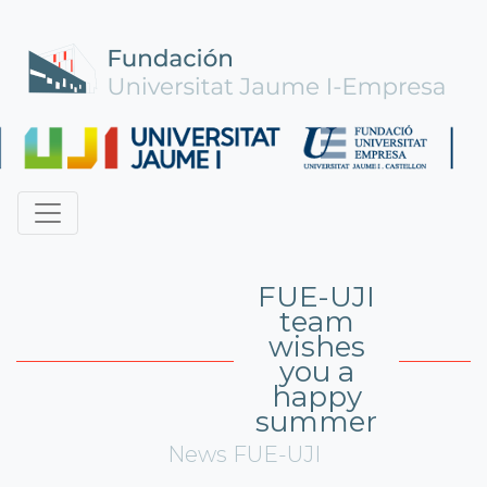
FUE-UJI
team
wishes
you a
happy
summer
News FUE-UJI