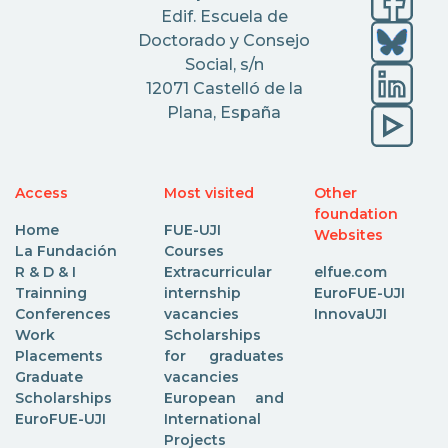
Edif. Escuela de
Doctorado y Consejo
Social, s/n
12071 Castelló de la
Plana, España
Access
Most visited
Other
foundation
Home
FUE-UJI
Websites
La Fundación
Courses
R & D & I
Extracurricular
elfue.com
Trainning
internship
EuroFUE-UJI
Conferences
vacancies
InnovaUJI
Work
Scholarships
Placements
for graduates
Graduate
vacancies
Scholarships
European and
EuroFUE-UJI
International
Projects