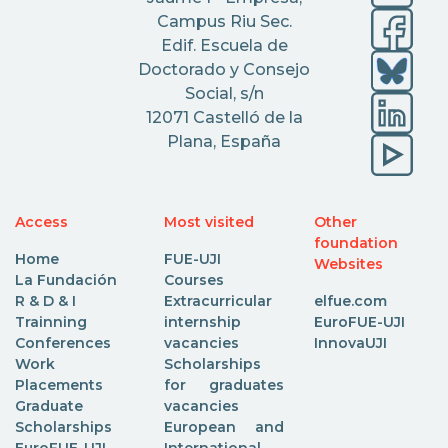
Campus Riu Sec.
Edif. Escuela de
Doctorado y Consejo
Social, s/n
12071 Castelló de la
Plana, España
Access
Most visited
Other
foundation
Home
FUE-UJI
Websites
La Fundación
Courses
R & D & I
Extracurricular
elfue.com
Trainning
internship
EuroFUE-UJI
Conferences
vacancies
InnovaUJI
Work
Scholarships
Placements
for graduates
Graduate
vacancies
Scholarships
European and
EuroFUE-UJI
International