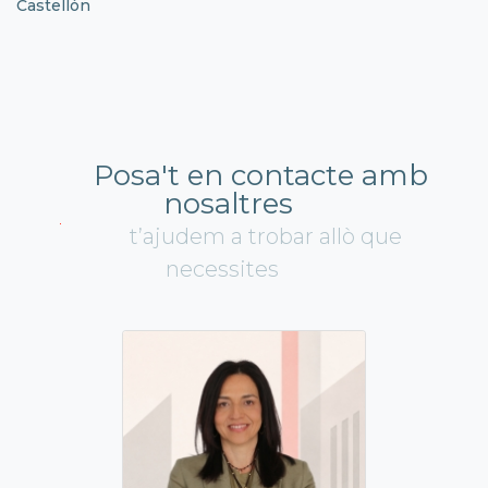
Castellón
Posa't en contacte amb
nosaltres
t’ajudem a trobar allò que
necessites