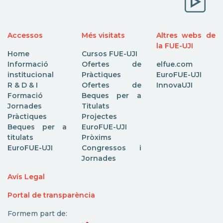
Accessos
Més visitats
Altres webs de
la FUE-UJI
Home
Cursos FUE-UJI
Informació
Ofertes de
elfue.com
institucional
Pràctiques
EuroFUE-UJI
R & D & I
Ofertes de
InnovaUJI
Formació
Beques per a
Jornades
Titulats
Pràctiques
Projectes
Beques per a
EuroFUE-UJI
titulats
Pròxims
EuroFUE-UJI
Congressos i
Jornades
Avís Legal
Portal de transparència
Formem part de: