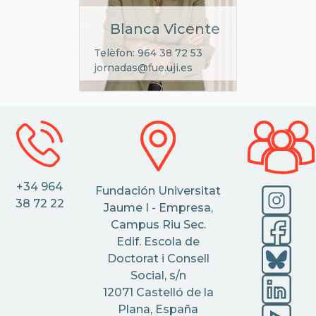
Blanca Vicente
Telèfon: 964 38 72 53
jornadas@fue.uji.es
+34 964
Fundación Universitat
38 72 22
Jaume I - Empresa,
Campus Riu Sec.
Edif. Escola de
Doctorat i Consell
Social, s/n
12071 Castelló de la
Plana, España