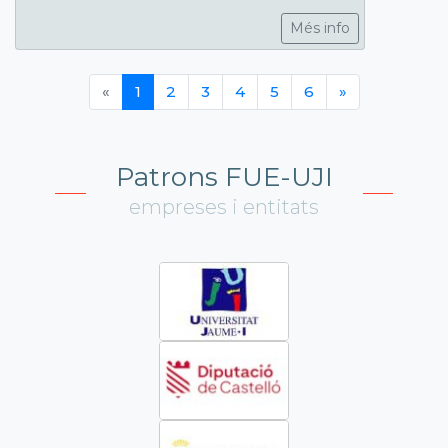
Més info
«
1
2
3
4
5
6
»
Patrons FUE-UJI
empreses i entitats