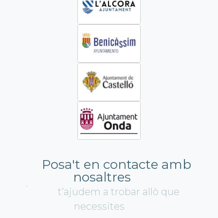
Posa't en contacte amb
nosaltres
t’ajudem a trobar allò que
necessites