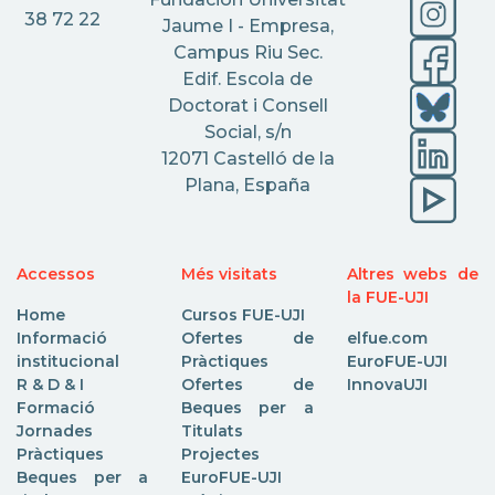
38 72 22
Jaume I - Empresa,
Campus Riu Sec.
Edif. Escola de
Doctorat i Consell
Social, s/n
12071 Castelló de la
Plana, España
Accessos
Més visitats
Altres webs de
la FUE-UJI
Home
Cursos FUE-UJI
Informació
Ofertes de
elfue.com
institucional
Pràctiques
EuroFUE-UJI
R & D & I
Ofertes de
InnovaUJI
Formació
Beques per a
Jornades
Titulats
Pràctiques
Projectes
Beques per a
EuroFUE-UJI