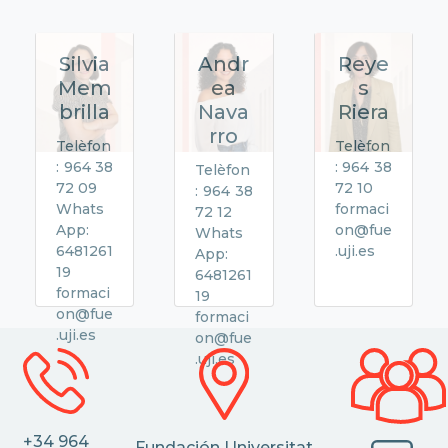
Silvia
Andr
Reye
Mem
ea
s
brilla
Nava
Riera
rro
Telèfon
Telèfon
: 964 38
: 964 38
Telèfon
72 09
72 10
: 964 38
Whats
formaci
72 12
App:
on@fue
Whats
6481261
.uji.es
App:
19
6481261
formaci
19
on@fue
formaci
.uji.es
on@fue
.uji.es
+34 964
Fundación Universitat