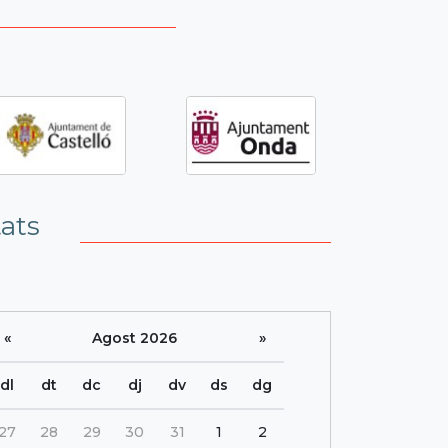
tats
«
Agost 2026
»
dl
dt
dc
dj
dv
ds
dg
27
28
29
30
31
1
2