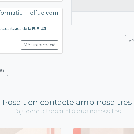
nformatiu elfue.com
actualitzada de la FUE-UJI
ve
Més informació
es
Posa't en contacte amb nosaltres
t’ajudem a trobar allò que necessites