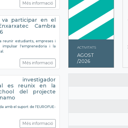
Més informació
va participar en el
Enxarxatec Cambra
26
 reunir estudiants, empreses i
a impulsar l'emprenedoria i la
ACTIVITATS
al.
AGOST
/2026
Més informació
l investigador
nal es reunix en la
hool del projecte
ynamo
da amb el suport de l'EUROFUE-
Més informació