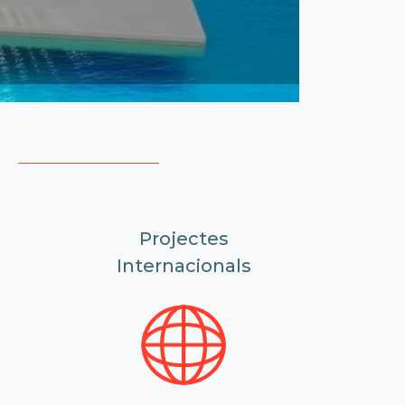
la FUE-UJI
 Patronat
Projectes
Internacionals