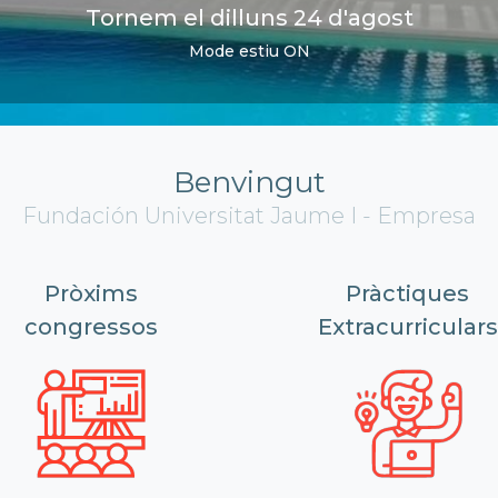
 Global Omnium s'incorpora al Patronat de 
Tornem el dilluns 24 d'agost
 nova adhesió, són 35 les organitzacions que formen part del
Mode estiu ON
Benvingut
Fundación Universitat Jaume I - Empresa
Pròxims
Pràctiques
congressos
Extracurriculars