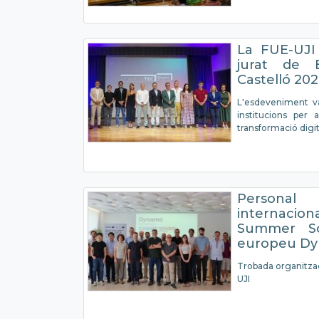
La FUE-UJI 
jurat de 
Castelló 20
L'esdeveniment va
institucions per 
transformació digit
Persona
internacio
Summer Sc
europeu D
Trobada organitza
UJI