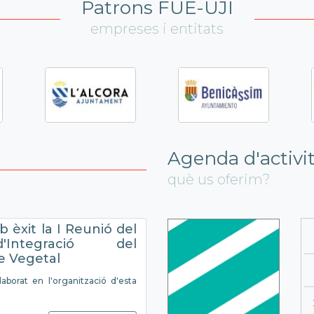
Patrons FUE-UJI
empreses i entitats
Agenda d'activi
què us oferim?
b èxit la I Reunió del
Integració del
e Vegetal
laborat en l'organització d'esta