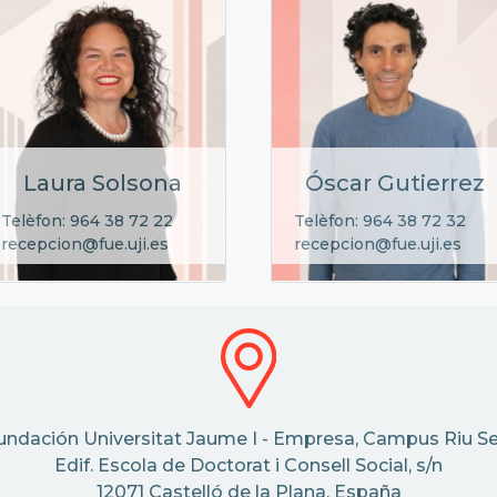
Laura Solsona
Óscar Gutierrez
Telèfon: 964 38 72 22
Telèfon: 964 38 72 32
recepcion@fue.uji.es
recepcion@fue.uji.es
undación Universitat Jaume I - Empresa, Campus Riu Se
Edif. Escola de Doctorat i Consell Social, s/n
12071 Castelló de la Plana, España