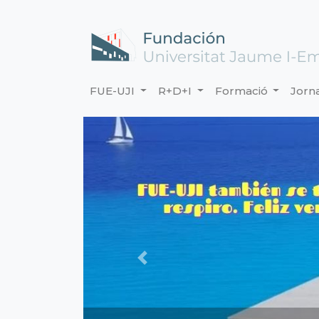
FUE-UJI
R+D+I
Formació
Jorn
Previous