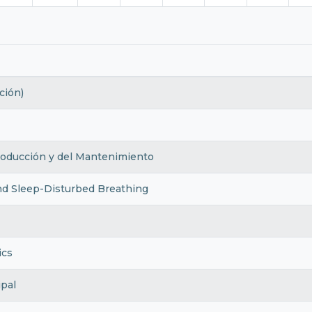
ción)
roducción y del Mantenimiento
d Sleep-Disturbed Breathing
ics
ipal