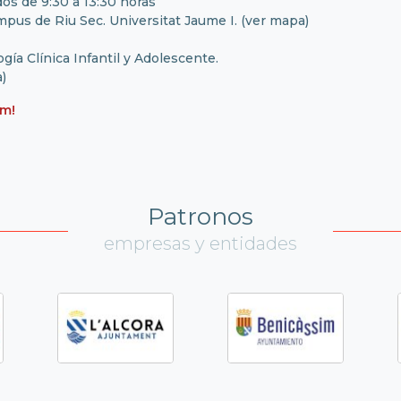
dos de 9:30 a 13:30 horas
mpus de Riu Sec. Universitat Jaume I. (
ver mapa
)
gía Clínica Infantil y Adolescente.
)
um!
Patronos
empresas y entidades