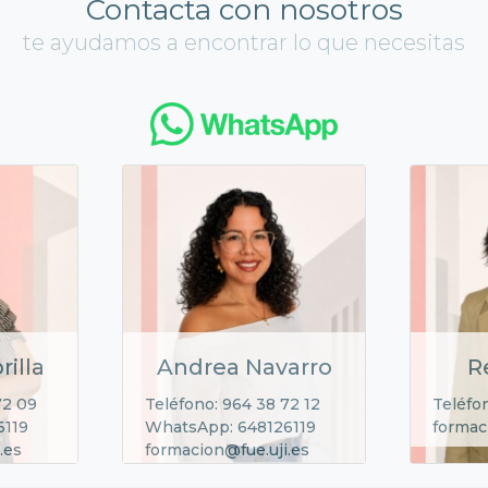
Contacta con nosotros
te ayudamos a encontrar lo que necesitas
rilla
Andrea Navarro
R
72 09
Teléfono: 964 38 72 12
Teléfo
6119
WhatsApp: 648126119
formac
.es
formacion@fue.uji.es