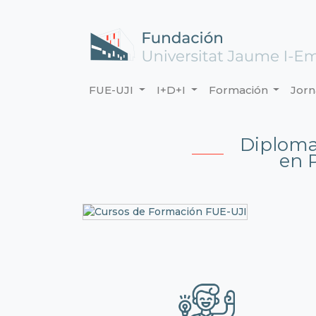
FUE-UJI
I+D+I
Formación
Jor
Diploma
en P