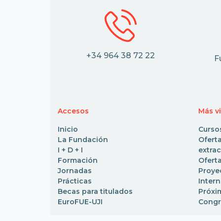
+34 964 38 72 22
F
Accesos
Más v
Inicio
Curso
La Fundación
Ofe
I + D + I
extrac
Formación
Oferta
Jornadas
Pro
Prácticas
Inter
Becas para titulados
Próxi
EuroFUE-UJI
Congr