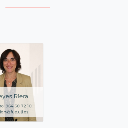
eyes Riera
no: 964 38 72 10
ion@fue.uji.es