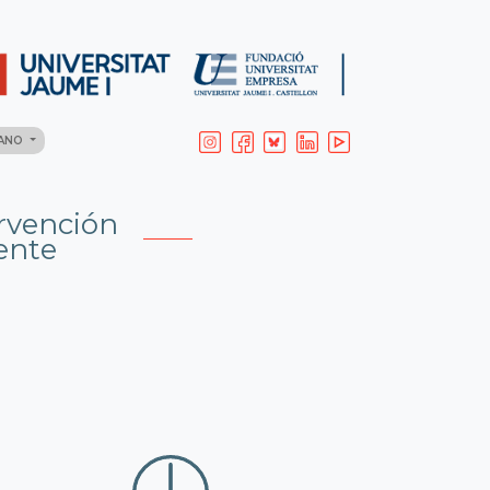
LANO
rvención
cente