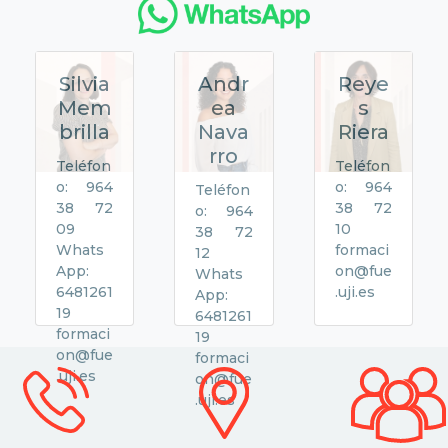
Silvia
Andr
Reye
Mem
ea
s
brilla
Nava
Riera
rro
Teléfon
Teléfon
o: 964
o: 964
Teléfon
38 72
38 72
o: 964
09
10
38 72
Whats
formaci
12
App:
on@fue
Whats
6481261
.uji.es
App:
19
6481261
formaci
19
on@fue
formaci
.uji.es
on@fue
.uji.es