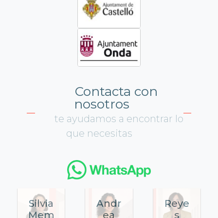
Contacta con
nosotros
te ayudamos a encontrar lo
que necesitas
Silvia
Andr
Reye
Mem
ea
s