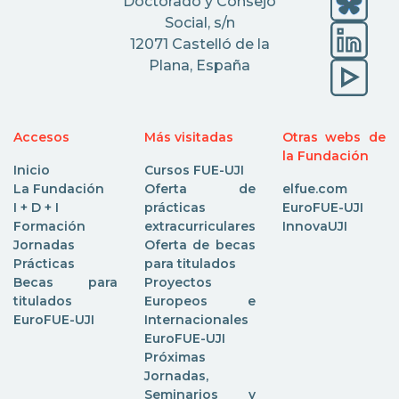
Doctorado y Consejo
Social, s/n
12071 Castelló de la
Plana, España
Accesos
Más visitadas
Otras webs de
la Fundación
Inicio
Cursos FUE-UJI
La Fundación
Oferta de
elfue.com
I + D + I
prácticas
EuroFUE-UJI
Formación
extracurriculares
InnovaUJI
Jornadas
Oferta de becas
Prácticas
para titulados
Becas para
Proyectos
titulados
Europeos e
EuroFUE-UJI
Internacionales
EuroFUE-UJI
Próximas
Jornadas,
Seminarios y