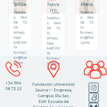
brilla
Nava
Riera
rro
Teléfon
Teléfon
o: 964
o: 964
Teléfon
38 72
38 72
o: 964
09
10
38 72
Whats
formaci
12
App:
on@fue
Whats
6481261
.uji.es
App:
19
6481261
formaci
19
on@fue
formaci
.uji.es
on@fue
.uji.es
+34 964
Fundación Universitat
38 72 22
Jaume I - Empresa,
Campus Riu Sec.
Edif. Escuela de