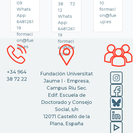
09
10
38 72
Whats
formaci
12
App:
on@fue
Whats
6481261
.uji.es
App:
19
6481261
formaci
19
on@fue
formaci
.uji.es
on@fue
.uji.es
+34 964
Fundación Universitat
38 72 22
Jaume I - Empresa,
Campus Riu Sec.
Edif. Escuela de
Doctorado y Consejo
Social, s/n
12071 Castelló de la
Plana, España