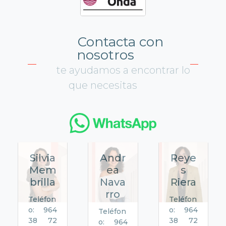
Contacta con
nosotros
te ayudamos a encontrar lo
que necesitas
Silvia
Andr
Reye
Mem
ea
s
brilla
Nava
Riera
rro
Teléfon
Teléfon
o: 964
o: 964
Teléfon
38 72
38 72
o: 964