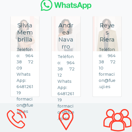
Silvia
Andr
Reye
Mem
ea
s
brilla
Nava
Riera
rro
Teléfon
Teléfon
o: 964
o: 964
Teléfon
38 72
38 72
o: 964
09
10
38 72
Whats
formaci
12
App:
on@fue
Whats
6481261
.uji.es
App:
19
6481261
formaci
19
on@fue
formaci
.uji.es
on@fue
.uji.es