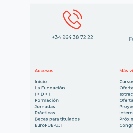
+34 964 38 72 22
F
Accesos
Más v
Inicio
Curso
La Fundación
Ofe
I + D + I
extrac
Formación
Oferta
Jornadas
Pro
Prácticas
Inter
Becas para titulados
Próxi
EuroFUE-UJI
Congr