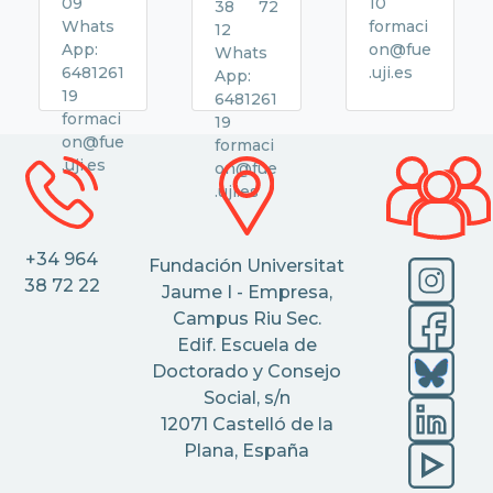
09
10
38 72
Whats
formaci
12
App:
on@fue
Whats
6481261
.uji.es
App:
19
6481261
formaci
19
on@fue
formaci
.uji.es
on@fue
.uji.es
+34 964
Fundación Universitat
38 72 22
Jaume I - Empresa,
Campus Riu Sec.
Edif. Escuela de
Doctorado y Consejo
Social, s/n
12071 Castelló de la
Plana, España