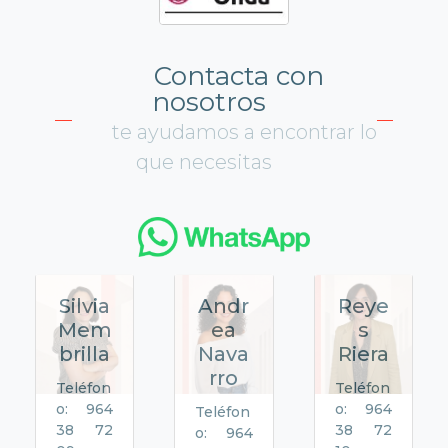
Contacta con
nosotros
te ayudamos a encontrar lo
que necesitas
Silvia
Andr
Reye
Mem
ea
s
brilla
Nava
Riera
rro
Teléfon
Teléfon
o: 964
o: 964
Teléfon
38 72
38 72
o: 964