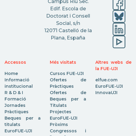
Campus Riu Sec.
Edif. Escola de
Doctorat i Consell
Social, s/n
12071 Castelló de la
Plana, España
Accessos
Més visitats
Altres webs de
la FUE-UJI
Home
Cursos FUE-UJI
Informació
Ofertes de
elfue.com
institucional
Pràctiques
EuroFUE-UJI
R & D & I
Ofertes de
InnovaUJI
Formació
Beques per a
Jornades
Titulats
Pràctiques
Projectes
Beques per a
EuroFUE-UJI
titulats
Pròxims
EuroFUE-UJI
Congressos i