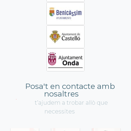
Posa't en contacte amb
nosaltres
t’ajudem a trobar allò que
necessites