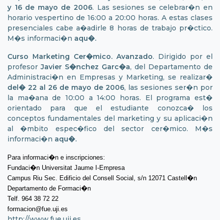
y 16 de mayo de 2006
. Las sesiones se celebrar�n en
horario vespertino de 16:00 a 20:00 horas. A estas clases
presenciales cabe a�adirle 8 horas de trabajo pr�ctico.
M�s informaci�n
aqu�
.
Curso Marketing Cer�mico. Avanzado
. Dirigido por el
profesor
Javier S�nchez Garc�a
, del Departamento de
Administraci�n en Empresas y Marketing, se realizar�
del� 22 al 26 de mayo
de 2006
, las sesiones ser�n por
la ma�ana de 10:00 a 14:00 horas. El programa est�
orientado para que el estudiante conozca� los
conceptos fundamentales del marketing y su aplicaci�n
al �mbito espec�fico del sector cer�mico. M�s
informaci�n
aqu�
.
Para informaci�n e inscripciones:
Fundaci�n Universitat Jaume I-Empresa
Campus Riu Sec. Edificio del Consell Social, s/n 12071 Castell�n
Departamento de Formaci�n
Telf. 964 38 72 22
formacion@fue.uji.es
http://www.fue.uji.es