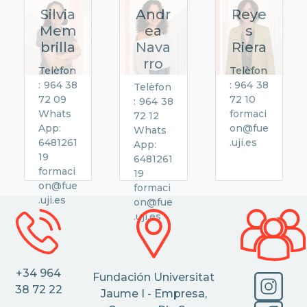
Silvia
Andr
Reye
Mem
ea
s
brilla
Nava
Riera
rro
Telèfon
Telèfon
: 964 38
: 964 38
Telèfon
72 09
72 10
: 964 38
Whats
formaci
72 12
App:
on@fue
Whats
6481261
.uji.es
App:
19
6481261
formaci
19
on@fue
formaci
.uji.es
on@fue
.uji.es
+34 964
Fundación Universitat
38 72 22
Jaume I - Empresa,