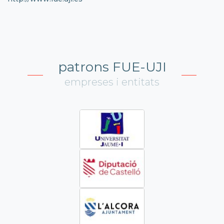
patrons FUE-UJI
empreses i entitats