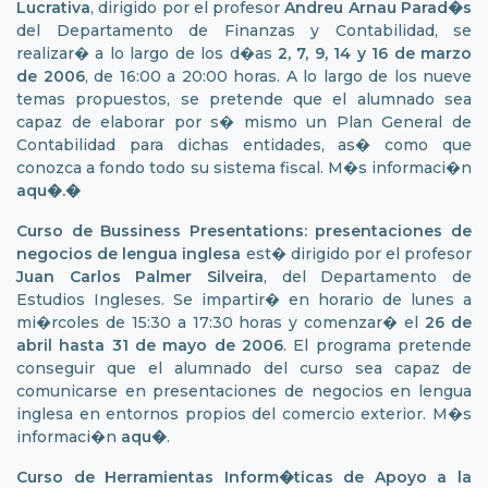
Lucrativa
, dirigido por el profesor
Andreu Arnau Parad�s
del Departamento de Finanzas y Contabilidad, se
realizar� a lo largo de los d�as
2, 7, 9, 14 y 16 de marzo
de 2006
, de 16:00 a 20:00 horas. A lo largo de los nueve
temas propuestos, se pretende que el alumnado sea
capaz de elaborar por s� mismo un Plan General de
Contabilidad para dichas entidades, as� como que
conozca a fondo todo su sistema fiscal. M�s informaci�n
aqu�
.�
Curso de Bussiness Presentations: presentaciones de
negocios de lengua inglesa
est� dirigido por el profesor
Juan Carlos Palmer Silveira
, del Departamento de
Estudios Ingleses. Se impartir� en horario de lunes a
mi�rcoles de 15:30 a 17:30 horas y comenzar� el
26 de
abril hasta 31 de mayo de 2006
. El programa pretende
conseguir que el alumnado del curso sea capaz de
comunicarse en presentaciones de negocios en lengua
inglesa en entornos propios del comercio exterior. M�s
informaci�n
aqu�
.
Curso de Herramientas Inform�ticas de Apoyo a la