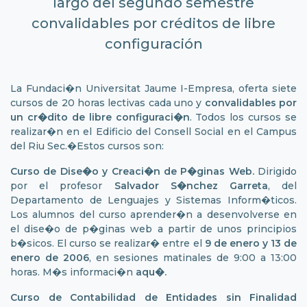
largo del segundo semestre
convalidables por créditos de libre
configuración
La Fundaci�n Universitat Jaume I-Empresa, oferta siete
cursos de 20 horas lectivas cada uno y
convalidables por
un cr�dito de libre configuraci�n
. Todos los cursos se
realizar�n en el Edificio del Consell Social en el Campus
del Riu Sec.�Estos cursos son:
Curso de Dise�o y Creaci�n de P�ginas Web.
Dirigido
por el profesor
Salvador S�nchez Garreta
, del
Departamento de Lenguajes y Sistemas Inform�ticos.
Los alumnos del curso aprender�n a desenvolverse en
el dise�o de p�ginas web a partir de unos principios
b�sicos. El curso se realizar� entre el
9 de enero y 13 de
enero de 2006
, en sesiones matinales de 9:00 a 13:00
horas. M�s informaci�n
aqu�.
Curso de Contabilidad de Entidades sin Finalidad