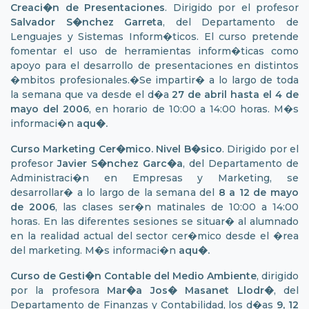
Creaci�n de Presentaciones
. Dirigido por el profesor
Salvador S�nchez Garreta
, del Departamento de
Lenguajes y Sistemas Inform�ticos. El curso pretende
fomentar el uso de herramientas inform�ticas como
apoyo para el desarrollo de presentaciones en distintos
�mbitos profesionales.�Se impartir� a lo largo de toda
la semana que va desde el d�a
27 de abril hasta el 4 de
mayo
del 2006
, en horario de 10:00 a 14:00 horas. M�s
informaci�n
aqu�
.
Curso Marketing Cer�mico. Nivel B�sico
. Dirigido por el
profesor
Javier S�nchez Garc�a
, del Departamento de
Administraci�n en Empresas y Marketing, se
desarrollar� a lo largo de la semana del
8 a 12 de mayo
de 2006
, las clases ser�n matinales de 10:00 a 14:00
horas. En las diferentes sesiones se situar� al alumnado
en la realidad actual del sector cer�mico desde el �rea
del marketing. M�s informaci�n
aqu�.
Curso de Gesti�n Contable del Medio Ambiente
, dirigido
por la profesora
Mar�a Jos� Masanet Llodr�
, del
Departamento de Finanzas y Contabilidad, los d�as
9, 12