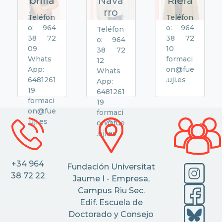
brilla
Nava
Riera
rro
Teléfon
Teléfon
o: 964
o: 964
Teléfon
38 72
38 72
o: 964
09
10
38 72
Whats
formaci
12
App:
on@fue
Whats
6481261
.uji.es
App:
19
6481261
formaci
19
on@fue
formaci
.uji.es
on@fue
.uji.es
+34 964
Fundación Universitat
38 72 22
Jaume I - Empresa,
Campus Riu Sec.
Edif. Escuela de
Doctorado y Consejo