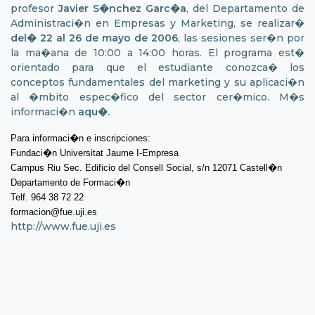
profesor
Javier S�nchez Garc�a
, del Departamento de
Administraci�n en Empresas y Marketing, se realizar�
del� 22 al 26 de mayo
de 2006
, las sesiones ser�n por
la ma�ana de 10:00 a 14:00 horas. El programa est�
orientado para que el estudiante conozca� los
conceptos fundamentales del marketing y su aplicaci�n
al �mbito espec�fico del sector cer�mico. M�s
informaci�n
aqu�
.
Para informaci�n e inscripciones:
Fundaci�n Universitat Jaume I-Empresa
Campus Riu Sec. Edificio del Consell Social, s/n 12071 Castell�n
Departamento de Formaci�n
Telf. 964 38 72 22
formacion@fue.uji.es
http://www.fue.uji.es