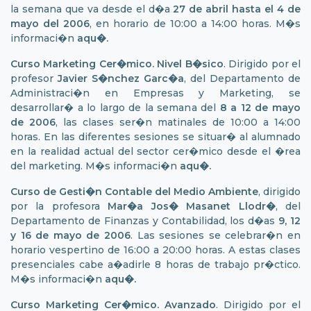
la semana que va desde el d�a
27 de abril hasta el 4 de
mayo
del 2006
, en horario de 10:00 a 14:00 horas. M�s
informaci�n
aqu�
.
Curso Marketing Cer�mico. Nivel B�sico
. Dirigido por el
profesor
Javier S�nchez Garc�a
, del Departamento de
Administraci�n en Empresas y Marketing, se
desarrollar� a lo largo de la semana del
8 a 12 de mayo
de 2006
, las clases ser�n matinales de 10:00 a 14:00
horas. En las diferentes sesiones se situar� al alumnado
en la realidad actual del sector cer�mico desde el �rea
del marketing. M�s informaci�n
aqu�.
Curso de Gesti�n Contable del Medio Ambiente
, dirigido
por la profesora
Mar�a Jos� Masanet Llodr�
, del
Departamento de Finanzas y Contabilidad, los d�as
9, 12
y 16 de mayo de 2006
. Las sesiones se celebrar�n en
horario vespertino de 16:00 a 20:00 horas. A estas clases
presenciales cabe a�adirle 8 horas de trabajo pr�ctico.
M�s informaci�n
aqu�
.
Curso Marketing Cer�mico. Avanzado
. Dirigido por el