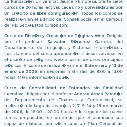
La Fundaci�n Universitat Jaume I-Empresa, oferta siete
cursos de 20 horas lectivas cada uno y
convalidables por
un cr�dito de libre configuraci�n
. Todos los cursos se
realizar�n en el Edificio del Consell Social en el Campus
del Riu Sec.�Estos cursos son:
Curso de Dise�o y Creaci�n de P�ginas Web.
Dirigido
por el profesor
Salvador S�nchez Garreta
, del
Departamento de Lenguajes y Sistemas Inform�ticos.
Los alumnos del curso aprender�n a desenvolverse en
el dise�o de p�ginas web a partir de unos principios
b�sicos. El curso se realizar� entre el
9 de enero y 13 de
enero de 2006
, en sesiones matinales de 9:00 a 13:00
horas. M�s informaci�n
aqu�.
Curso de Contabilidad de Entidades sin Finalidad
Lucrativa
, dirigido por el profesor
Andreu Arnau Parad�s
del Departamento de Finanzas y Contabilidad, se
realizar� a lo largo de los d�as
2, 7, 9, 14 y 16 de marzo
de 2006
, de 16:00 a 20:00 horas. A lo largo de los nueve
temas propuestos, se pretende que el alumnado sea
capaz de elaborar por s� mismo un Plan General de