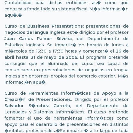
Contabilidad para dichas entidades, as� como que
conozca a fondo todo su sistema fiscal. M�s informaci�n
aqu�
.�
Curso de Bussiness Presentations: presentaciones de
negocios de lengua inglesa
est� dirigido por el profesor
Juan Carlos Palmer Silveira
, del Departamento de
Estudios Ingleses. Se impartir� en horario de lunes a
mi�rcoles de 15:30 a 17:30 horas y comenzar� el
26 de
abril hasta 31 de mayo de 2006
. El programa pretende
conseguir que el alumnado del curso sea capaz de
comunicarse en presentaciones de negocios en lengua
inglesa en entornos propios del comercio exterior. M�s
informaci�n
aqu�
.
Curso de Herramientas Inform�ticas de Apoyo a la
Creaci�n de Presentaciones
. Dirigido por el profesor
Salvador S�nchez Garreta
, del Departamento de
Lenguajes y Sistemas Inform�ticos. El curso pretende
fomentar el uso de herramientas inform�ticas como
apoyo para el desarrollo de presentaciones en distintos
�mbitos profesionales.�Se impartir� a lo largo de toda