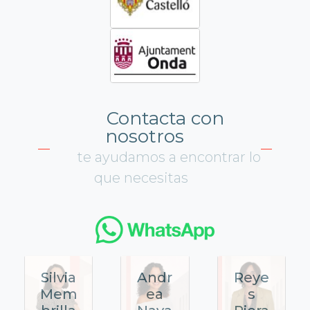
Contacta con
nosotros
te ayudamos a encontrar lo
que necesitas
Silvia
Andr
Reye
Mem
ea
s