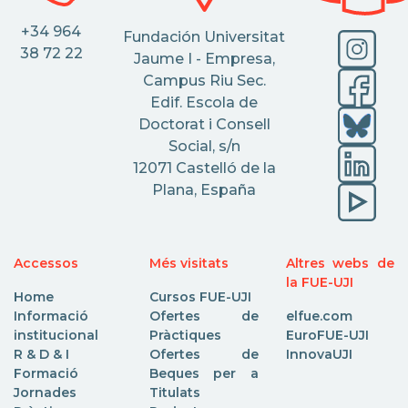
+34 964
Fundación Universitat
38 72 22
Jaume I - Empresa,
Campus Riu Sec.
Edif. Escola de
Doctorat i Consell
Social, s/n
12071 Castelló de la
Plana, España
Accessos
Més visitats
Altres webs de
la FUE-UJI
Home
Cursos FUE-UJI
Informació
Ofertes de
elfue.com
institucional
Pràctiques
EuroFUE-UJI
R & D & I
Ofertes de
InnovaUJI
Formació
Beques per a
Jornades
Titulats