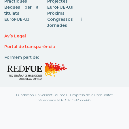
Pràctiques
Projectes
Beques per a
EuroFUE-UJI
titulats
Pròxims
EuroFUE-UJI
Congressos i
Jornades
Avís Legal
Portal de transparència
Formem part de:
Fundación Universitat Jaume I - Empresa de la Comunitat
Valenciana M.P. CIF: G-12366993