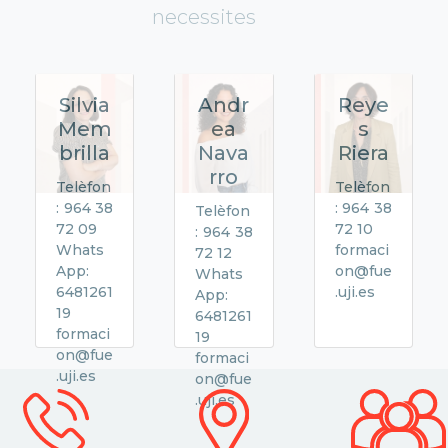
necessites
Silvia
Andr
Reye
Mem
ea
s
brilla
Nava
Riera
rro
Telèfon
Telèfon
: 964 38
: 964 38
Telèfon
72 09
72 10
: 964 38
Whats
formaci
72 12
App:
on@fue
Whats
6481261
.uji.es
App:
19
6481261
formaci
19
on@fue
formaci
.uji.es
on@fue
.uji.es