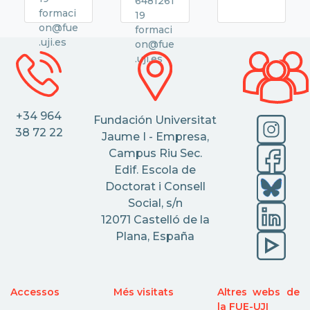
6481261
formaci
19
on@fue
formaci
.uji.es
on@fue
.uji.es
+34 964
Fundación Universitat
38 72 22
Jaume I - Empresa,
Campus Riu Sec.
Edif. Escola de
Doctorat i Consell
Social, s/n
12071 Castelló de la
Plana, España
Accessos
Més visitats
Altres webs de
la FUE-UJI