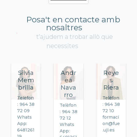
Posa't en contacte amb
nosaltres
t’ajudem a trobar allò que
necessites
Silvia
Andr
Reye
Mem
ea
s
brilla
Nava
Riera
rro
Telèfon
Telèfon
: 964 38
: 964 38
Telèfon
72 09
72 10
: 964 38
Whats
formaci
72 12
App:
on@fue
Whats
6481261
.uji.es
App:
19