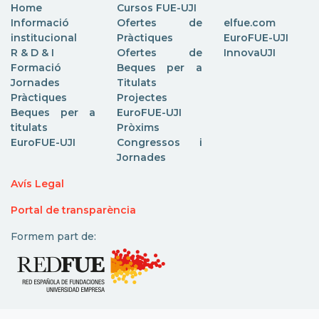
Home
Cursos FUE-UJI
Informació
Ofertes de
elfue.com
institucional
Pràctiques
EuroFUE-UJI
R & D & I
Ofertes de
InnovaUJI
Formació
Beques per a
Jornades
Titulats
Pràctiques
Projectes
Beques per a
EuroFUE-UJI
titulats
Pròxims
EuroFUE-UJI
Congressos i
Jornades
Avís Legal
Portal de transparència
Formem part de: