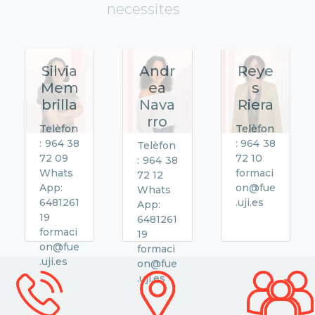
necessites
Silvia
Andr
Reye
Mem
ea
s
brilla
Nava
Riera
rro
Telèfon
Telèfon
: 964 38
: 964 38
Telèfon
72 09
72 10
: 964 38
Whats
formaci
72 12
App:
on@fue
Whats
6481261
.uji.es
App:
19
6481261
formaci
19
on@fue
formaci
.uji.es
on@fue
.uji.es