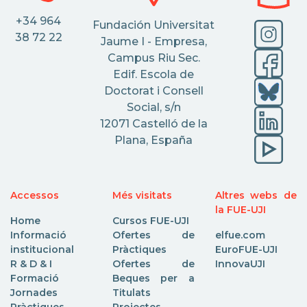
+34 964
Fundación Universitat
38 72 22
Jaume I - Empresa,
Campus Riu Sec.
Edif. Escola de
Doctorat i Consell
Social, s/n
12071 Castelló de la
Plana, España
Accessos
Més visitats
Altres webs de
la FUE-UJI
Home
Cursos FUE-UJI
Informació
Ofertes de
elfue.com
institucional
Pràctiques
EuroFUE-UJI
R & D & I
Ofertes de
InnovaUJI
Formació
Beques per a
Jornades
Titulats
Pràctiques
Projectes