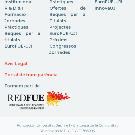
institucional
Pràctiques
EuroFUE-UJI
R & D & I
Ofertes de
InnovaUJI
Formació
Beques per a
Jornades
Titulats
Pràctiques
Projectes
Beques per a
EuroFUE-UJI
titulats
Pròxims
EuroFUE-UJI
Congressos i
Jornades
Avís Legal
Portal de transparència
Formem part de:
Fundación Universitat Jaume I - Empresa de la Comunitat
Valenciana M.P. CIF: G-12366993