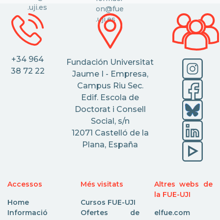
.uji.es
on@fue
.uji.es
+34 964
Fundación Universitat
38 72 22
Jaume I - Empresa,
Campus Riu Sec.
Edif. Escola de
Doctorat i Consell
Social, s/n
12071 Castelló de la
Plana, España
Accessos
Més visitats
Altres webs de
la FUE-UJI
Home
Cursos FUE-UJI
Informació
Ofertes de
elfue.com