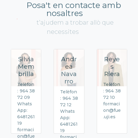
Posa't en contacte amb
nosaltres
t’ajudem a trobar allò que
necessites
Silvia
Andr
Reye
Mem
ea
s
brilla
Nava
Riera
rro
Telèfon
Telèfon
: 964 38
: 964 38
Telèfon
72 09
72 10
: 964 38
Whats
formaci
72 12
App:
on@fue
Whats
6481261
.uji.es
App:
19
6481261
formaci
19
on@fue
formaci