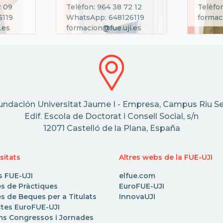
2 09
Telèfon: 964 38 72 12
Telèfon
6119
WhatsApp: 648126119
formac
.es
formacion@fue.uji.es
undación Universitat Jaume I - Empresa, Campus Riu Se
Edif. Escola de Doctorat i Consell Social, s/n
12071 Castelló de la Plana, España
sitats
Altres webs de la FUE-UJI
s FUE-UJI
elfue.com
es de Pràctiques
EuroFUE-UJI
s de Beques per a Titulats
InnovaUJI
ctes EuroFUE-UJI
ms Congressos i Jornades