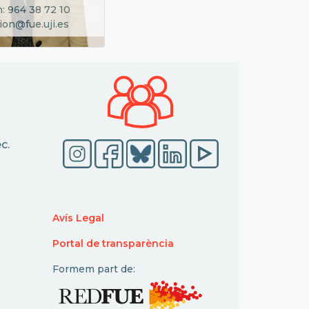
: 964 38 72 10
ion@fue.uji.es
c.
Avís Legal
Portal de transparència
Formem part de: