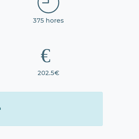
375 hores
202.5€
à