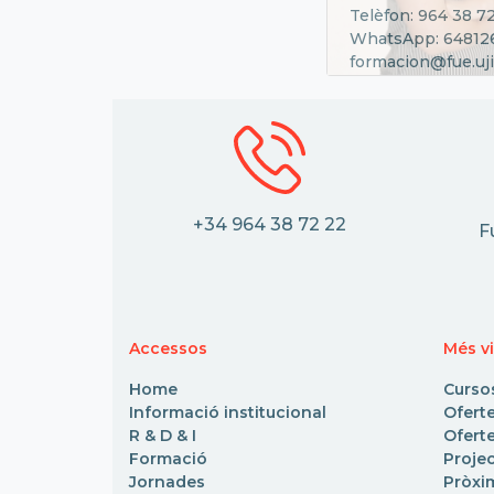
Telèfon: 964 38 7
WhatsApp: 64812
formacion@fue.uji
+34 964 38 72 22
F
Accessos
Més vi
Home
Curso
Informació institucional
Ofert
R & D & I
Oferte
Formació
Proje
Jornades
Pròxi