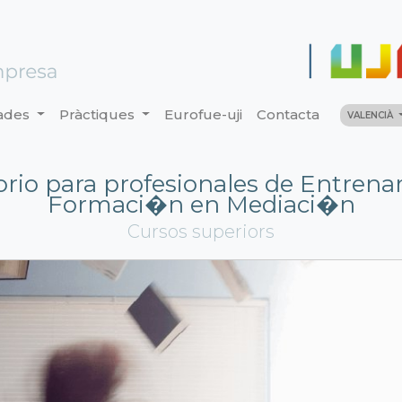
ades
Pràctiques
Eurofue-uji
Contacta
VALENCIÀ
orio para profesionales de Entrena
Formaci�n en Mediaci�n
Cursos superiors