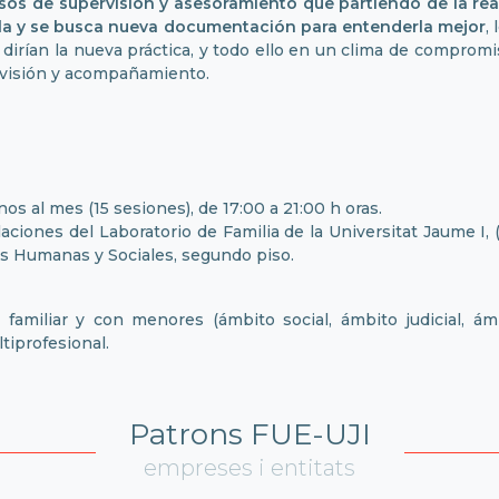
os de supervisión y asesoramiento que partiendo de la real
 ella y se busca nueva documentación para entenderla mejor
,
dirían la nueva práctica, y todo ello en un clima de compro
pervisión y acompañamiento.
nos al mes (15 sesiones), de 17:00 a 21:00 h oras.
laciones del Laboratorio de Familia de la Universitat Jaume I,
as Humanas y Sociales, segundo piso.
familiar y con menores (ámbito social, ámbito judicial, ámb
tiprofesional.
Patrons FUE-UJI
empreses i entitats