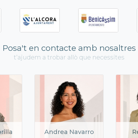
Posa't en contacte amb nosaltres
t’ajudem a trobar allò que necessites
rilla
Andrea Navarro
R