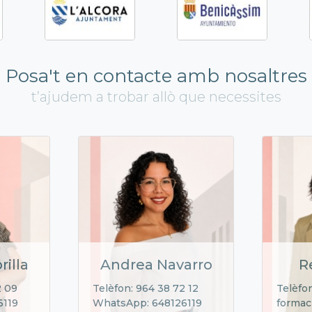
Posa't en contacte amb nosaltres
t’ajudem a trobar allò que necessites
rilla
Andrea Navarro
R
2 09
Telèfon: 964 38 72 12
Telèfon
6119
WhatsApp: 648126119
formac