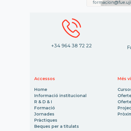
formacion@fue.uji
+34 964 38 72 22
F
Accessos
Més vi
Home
Curso
Informació institucional
Ofert
R & D & I
Oferte
Formació
Proje
Jornades
Pròxi
Pràctiques
Beques per a titulats