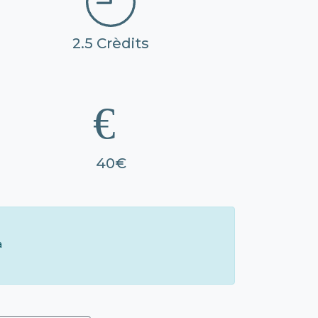
2.5 Crèdits
40€
à