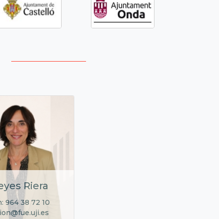
eyes Riera
: 964 38 72 10
ion@fue.uji.es