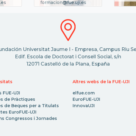
.es
formacion@fue.uji.es
undación Universitat Jaume I - Empresa, Campus Riu Se
Edif. Escola de Doctorat i Consell Social, s/n
12071 Castelló de la Plana, España
sitats
Altres webs de la FUE-UJI
s FUE-UJI
elfue.com
es de Pràctiques
EuroFUE-UJI
s de Beques per a Titulats
InnovaUJI
ctes EuroFUE-UJI
ms Congressos i Jornades