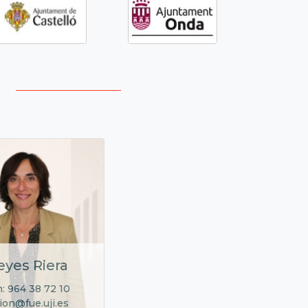
eyes Riera
: 964 38 72 10
ion@fue.uji.es