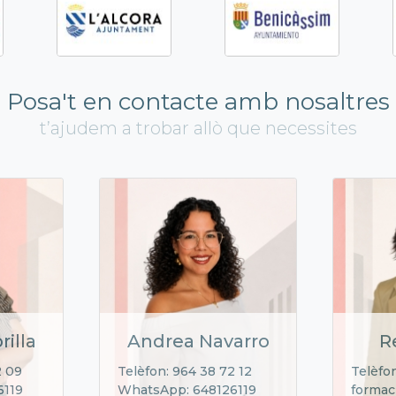
Posa't en contacte amb nosaltres
t’ajudem a trobar allò que necessites
rilla
Andrea Navarro
R
2 09
Telèfon: 964 38 72 12
Telèfon
6119
WhatsApp: 648126119
formac