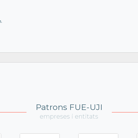
.
.
Patrons FUE-UJI
empreses i entitats