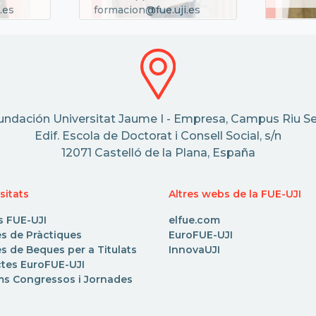
.es
formacion@fue.uji.es
undación Universitat Jaume I - Empresa, Campus Riu Se
Edif. Escola de Doctorat i Consell Social, s/n
12071 Castelló de la Plana, España
sitats
Altres webs de la FUE-UJI
s FUE-UJI
elfue.com
es de Pràctiques
EuroFUE-UJI
s de Beques per a Titulats
InnovaUJI
ctes EuroFUE-UJI
ms Congressos i Jornades