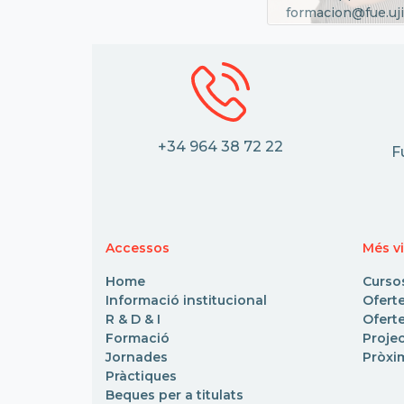
formacion@fue.uji
+34 964 38 72 22
F
Accessos
Més vi
Home
Curso
Informació institucional
Ofert
R & D & I
Oferte
Formació
Proje
Jornades
Pròxi
Pràctiques
Beques per a titulats