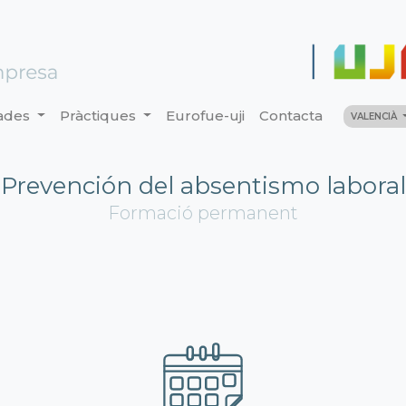
ades
Pràctiques
Eurofue-uji
Contacta
VALENCIÀ
Prevención del absentismo laboral
Formació permanent