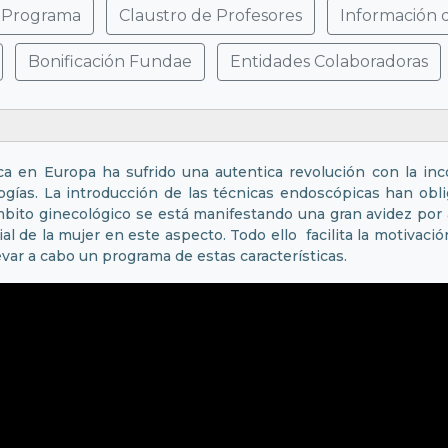
Programa
Claustro de Profesores
Información 
Bonificación Fundae
Entidades Colaboradoras
ica en Europa ha sufrido una autentica revolución con la inc
logías. La introducción de las técnicas endoscópicas han obl
mbito ginecológico se está manifestando una gran avidez por 
l de la mujer en este aspecto. Todo ello facilita la motivaci
var a cabo un programa de estas características.