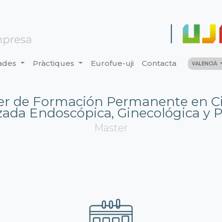
ades
Pràctiques
Eurofue-uji
Contacta
VALENCIÀ
er de Formación Permanente en Ci
ada Endoscópica, Ginecológica y P
Master