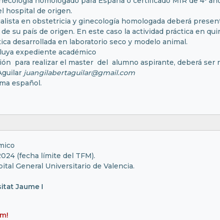
ginecología homologado para España o certificado MIR de 4º año
l hospital de origen.
alista en obstetricia y ginecología homologada deberá presentar
a de su país de origen. En este caso la actividad práctica en q
tica desarrollada en laboratorio seco y modelo animal.
ncluya expediente académico
n para realizar el master del alumno aspirante, deberá ser r
Aguilar
juangilabertaguilar@
gmail.com
oma español.
mico
24 (fecha límite del TFM).
tal General Universitario de Valencia.
itat Jaume I
um!