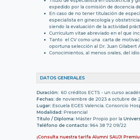
Titulo de especialista en obstetricia y 
expedido por la comisión de docencia de
En caso de no tener titulación de especi
especialista en ginecología y obstetrici
siendo la evaluación de la actividad prác
Curriculum vitae abreviado en el que i
Tanto el CV como una carta de motivació
oportuna selección al Dr. Juan Gilabert 
Conocimientos, al menos orales, del idi
DATOS GENERALES
Duración:
60 créditos ECTS
- un curso acadé
Fechas:
de noviembre de 2023 a octubre de 20
Lugar:
Escuela EGES Valencia. Consorcio Hospi
Modalidad:
Presencial
Título / Diploma:
Máster Propio por la
Univers
Teléfono de contacto:
964 38 72 09/22
¡Consulta nuestra tarifa Alumni SAUJI Premi