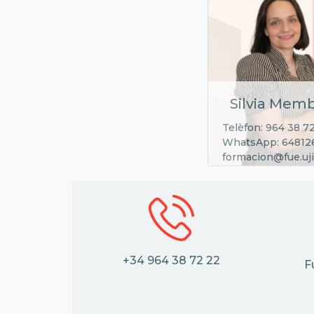
Silvia Memb
Telèfon: 964 38 7
WhatsApp: 64812
formacion@fue.uji
+34 964 38 72 22
F