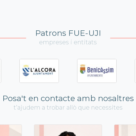
Patrons FUE-UJI
empreses i entitats
Posa't en contacte amb nosaltres
t’ajudem a trobar allò que necessites