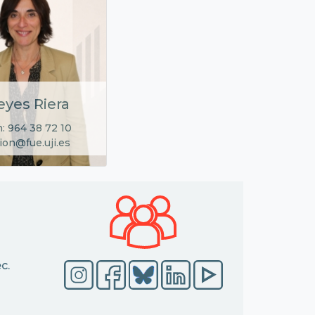
eyes Riera
: 964 38 72 10
ion@fue.uji.es
c.