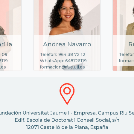
rilla
Andrea Navarro
R
2 09
Telèfon: 964 38 72 12
Telèfon
6119
WhatsApp: 648126119
formac
.es
formacion@fue.uji.es
undación Universitat Jaume I - Empresa, Campus Riu Se
Edif. Escola de Doctorat i Consell Social, s/n
12071 Castelló de la Plana, España