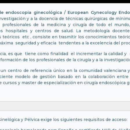
e endoscopia ginecológica / European Gynecology Endosc
 investigación y a la docencia de técnicas quirúrgicas de mínim
s profesionales de la medicina y cirugía de todo el mundo, 
os hospitales y centros de salud. La metodología docent
s teóricos etc , consiste en trasmitir los conocimientos teóri
máxima seguridad y eficacia tendentes a la excelencia del pro
ncia, es que tiene como finalidad el incrementar la calidad y
 formación de los profesionales de la cirugía y a la investigaci
s un centro de referencia único en la comunidad valenciana 
ciente modelo de gestión basado en la colaboración entre i
e cursos y master de especialización en cirugía endoscópica g
nelógica y Pélvica exige los siguientes requisitos de acceso: