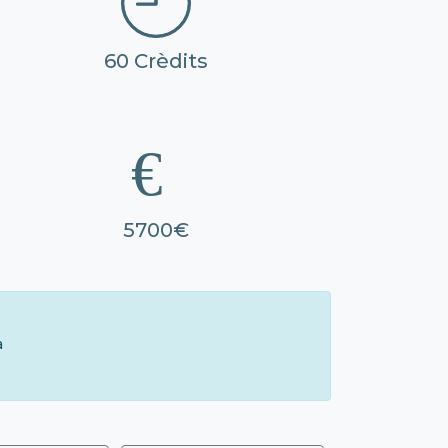
60 Crèdits
5700€
à